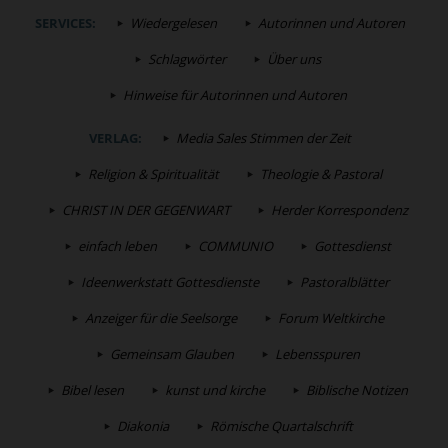
SERVICES:
Wiedergelesen
Autorinnen und Autoren
Schlagwörter
Über uns
Hinweise für Autorinnen und Autoren
VERLAG:
Media Sales Stimmen der Zeit
Religion & Spiritualität
Theologie & Pastoral
CHRIST IN DER GEGENWART
Herder Korrespondenz
einfach leben
COMMUNIO
Gottesdienst
Ideenwerkstatt Gottesdienste
Pastoralblätter
Anzeiger für die Seelsorge
Forum Weltkirche
Gemeinsam Glauben
Lebensspuren
Bibel lesen
kunst und kirche
Biblische Notizen
Diakonia
Römische Quartalschrift