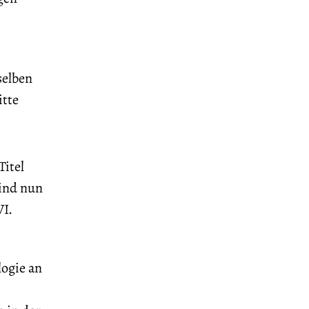
selben
itte
Titel
sind nun
VI.
logie an