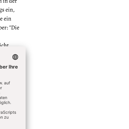
 in der
s ein,
e ein
ber: "Die
icht
s drei
erikern;
der
m aber
ie ja