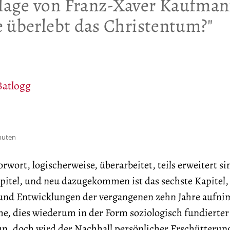
lage von Franz-Xaver Kaufman
e überlebt das Christentum?"
Batlogg
inuten
Vorwort, logischerweise, überarbeitet, teils erweitert si
pitel, und neu dazugekommen ist das sechste Kapitel,
 und Entwicklungen der vergangenen zehn Jahre aufn
he, dies wiederum in der Form soziologisch fundierter
n, doch wird der Nachhall persönlicher Erschütterun