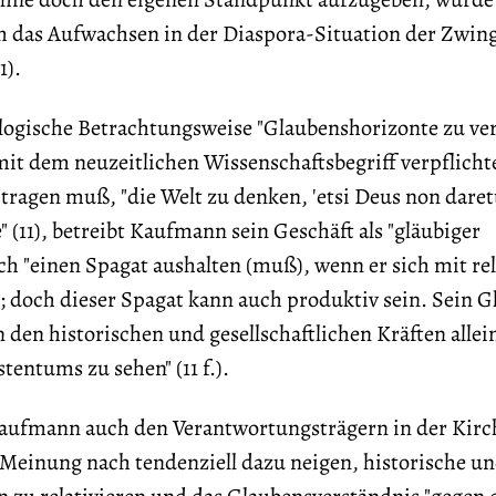
h das Aufwachsen in der Diaspora-Situation der Zwing
1).
logische Betrachtungsweise "Glaubenshorizonte zu ve
mit dem neuzeitlichen Wissenschaftsbegriff verpflicht
agen muß, "die Welt zu denken, 'etsi Deus non daretu
" (11), betreibt Kaufmann sein Geschäft als "gläubiger
lich "einen Spagat aushalten (muß), wenn er sich mit re
 doch dieser Spagat kann auch produktiv sein. Sein G
n den historischen und gesellschaftlichen Kräften allei
entums zu sehen" (11 f.).
Kaufmann auch den Verantwortungsträgern in der Kirc
 Meinung nach tendenziell dazu neigen, historische u