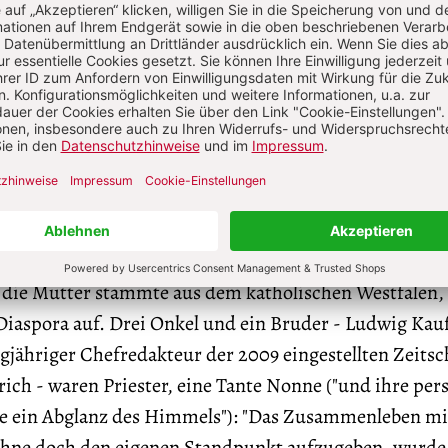
ten wird, sondern um eine Analyse der den aktuellen
liegenden Struktur- und Kognitionsprobleme innerha
(10).
ger Soziologe
ik. Er bringt im Vorwort neben fachlichen auch biogr
n leitendes Interesse ins Spiel: Sein Großvater war ein
Ärzte in Zürich, sein Vater war politischer Sprecher de
 die Mutter stammte aus dem katholischen Westfalen,
r Diaspora auf. Drei Onkel und ein Bruder - Ludwig Ka
angjähriger Chefredakteur der 2009 eingestellten Zeitsc
rich - waren Priester, eine Tante Nonne ("und ihre per
e ein Abglanz des Himmels"): "Das Zusammenleben mi
hne doch den eigenen Standpunkt aufzugeben, wurde 