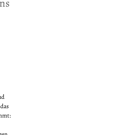
ns
nd
 das
immt:
gen