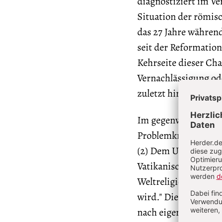
diagnostiziert im V
Situation der römisc
das 27 Jahre während
seit der Reformation
Kehrseite dieser Cha
Vernachlässigung ode
zuletzt hinsichtlich 
Im gegenwärtigen Pon
Problemkreisen manif
(2) Dem Umgang mit 
Vatikanischen Konzil
Weltreligionen, das
wird." Diese Problem
nach eigenen Worten 