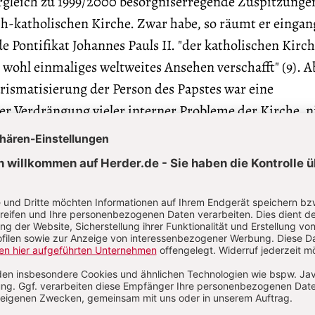
ergleich zu 1999/2000 besorgniserregende Zuspitzungen
h-katholischen Kirche. Zwar habe, so räumt er eingang
e Pontifikat Johannes Pauls II. "der katholischen Kirch
 wohl einmaliges weltweites Ansehen verschafft" (9). A
rismatisierung der Person des Papstes war eine
r Verdrängung vieler interner Probleme der Kirche, n
der Leitungsstrukturen der Kirche" (9 f.).
tifikat Benedikts XVI. mache sich dies "in mindesten
est: (1) Der Vertuschung pädophiler Praktiken von Kl
den Dissidenten, die wesentliche Beschlüsse des II.
s ablehnen; und (3) dem Verhältnis zu den übrigen
 mit der zunehmenden Globalisierung immer drängen
felder analysiert er im sechsten Kapitel, in dem es ih
"nicht um die Kommentierung der Aktualität (geht), d