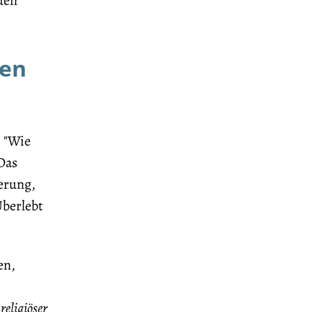
den
nen
, "Wie
Das
erung,
Überlebt
en,
religiöser