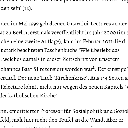
en sein" (12).
den im Mai 1999 gehaltenen Guardini-Lectures an der
 zu Berlin, erstmals veröffentlicht im Jahr 2000 (im 
dchen eine zweite Auflage), kam im Februar 2011 die dr
it stark beachteten Taschenbuchs "Wie überlebt das
 welches damals in dieser Zeitschrift von unserem
1
Johannes Baar SJ rezensiert worden war
. Der einstige 
tertitel. Der neue Titel: "Kirchenkrise". Aus 144 Seiten 
Relecture lohnt, nicht nur wegen des neuen Kapitels "
er katholischen Kirche".
, emeritierter Professor für Sozialpolitik und Sozio
feld, malt hier nicht den Teufel an die Wand. Aber er