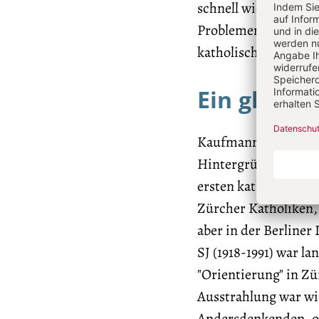
schnell wieder veral
Problemen zugrunde 
katholischen Kirche" 
Ein gläubi
Kaufmann ist Kathol
Hintergründe für sei
ersten katholischen 
Zürcher Katholiken,
aber in der Berline
SJ (1918-1991) war l
"Orientierung" in Zü
Ausstrahlung war wi
Andersdenkenden, o