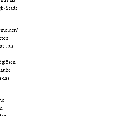
li-Stadt
rmeiden"
eten
r', als
ligiösen
laube
n das
he
nd