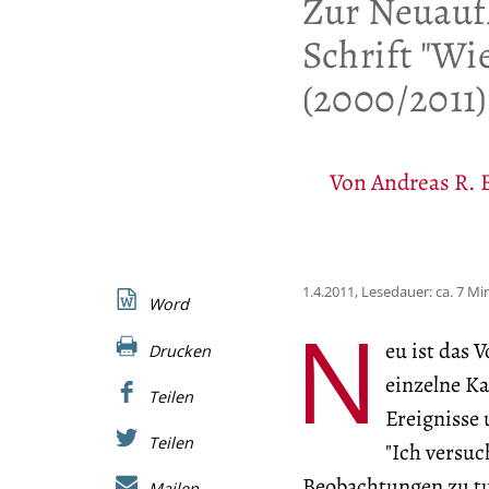
:
Zur Neuauf
Schrift "Wi
(2000/2011)
Von
Andreas R. 
1.4.2011, Lesedauer: ca. 7 M
Word
N
eu ist das 
Drucken
einzelne Ka
Teilen
Ereignisse
Teilen
"Ich versuc
Beobachtungen zu tu
Mailen