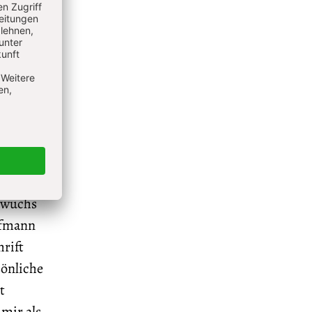
lb der
aphische
er der
r
 wuchs
ufmann
hrift
sönliche
t
mir als