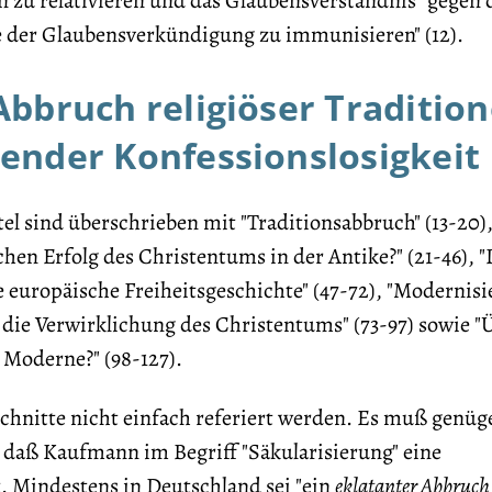
n zu relativieren und das Glaubensverständnis "gegen 
 der Glaubensverkündigung zu immunisieren" (12).
bbruch religiöser Traditio
ender Konfessionslosigkeit
tel sind überschrieben mit "Traditionsabbruch" (13-20)
hen Erfolg des Christentums in der Antike?" (21-46), "
 europäische Freiheitsgeschichte" (47-72), "Modernisi
die Verwirklichung des Christentums" (73-97) sowie "
 Moderne?" (98-127).
schnitte nicht einfach referiert werden. Es muß genüg
 daß Kaufmann im Begriff "Säkularisierung" eine
. Mindestens in Deutschland sei "ein
eklatanter Abbruch 