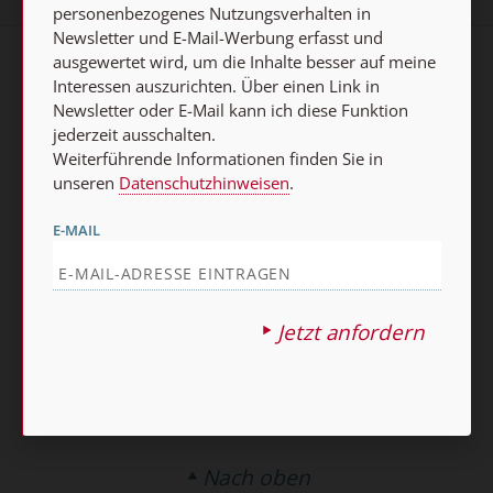
personenbezogenes Nutzungsverhalten in
Newsletter und E-Mail-Werbung erfasst und
ausgewertet wird, um die Inhalte besser auf meine
AGB und Widerrufsbelehrung
Datenschutz
Interessen auszurichten. Über einen Link in
Newsletter oder E-Mail kann ich diese Funktion
Barrierefreiheit
Impressum
jederzeit ausschalten.
Weiterführende Informationen finden Sie in
unseren
Datenschutzhinweisen
.
Vertrag widerrufen
Abo online kündigen
E-MAIL
Jetzt anfordern
Nach oben