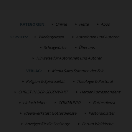
KATEGORIEN:
Online
Hefte
Abos
SERVICES:
Wiedergelesen
Autorinnen und Autoren
Schlagwörter
Über uns
Hinweise für Autorinnen und Autoren
VERLAG:
Media Sales Stimmen der Zeit
Religion & Spiritualität
Theologie & Pastoral
CHRIST IN DER GEGENWART
Herder Korrespondenz
einfach leben
COMMUNIO
Gottesdienst
Ideenwerkstatt Gottesdienste
Pastoralblätter
Anzeiger für die Seelsorge
Forum Weltkirche