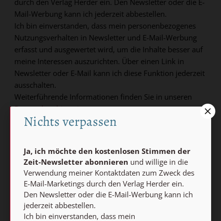
durch den Verlag Herder ein. Den Newsletter oder die E-
Mail-Werbung kann ich jederzeit abbestellen.
Ich bin einverstanden, dass mein personenbezogenes
Nutzungsverhalten in Newsletter und E-Mail-Werbung
erfasst und ausgewertet wird, um die Inhalte besser auf
meine Interessen auszurichten. Über einen Link in
Newsletter oder E-Mail kann ich diese Funktion jederzeit
ausschalten.
Weiterführende Informationen finden Sie in unseren
Datenschutzhinweisen
.
Nichts verpassen
E-MAIL
Ja, ich möchte den kostenlosen Stimmen der
Zeit-Newsletter abonnieren
und willige in die
Verwendung meiner Kontaktdaten zum Zweck des
Jetzt anmelden
E-Mail-Marketings durch den Verlag Herder ein.
Den Newsletter oder die E-Mail-Werbung kann ich
jederzeit abbestellen.
Ich bin einverstanden, dass mein