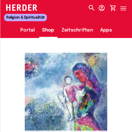
HERDER-MENÜ
Religion & Spiritualität
Portal
Shop
Zeitschriften
Apps