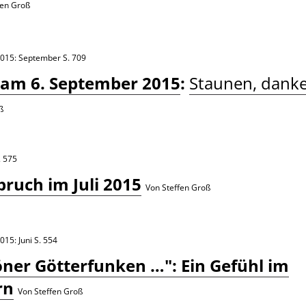
fen Groß
2015: September
S. 709
 am 6. September 2015
:
Staunen, danke
ß
. 575
ruch im Juli 2015
Von Steffen Groß
015: Juni
S. 554
öner Götterfunken …": Ein Gefühl im
rn
Von Steffen Groß