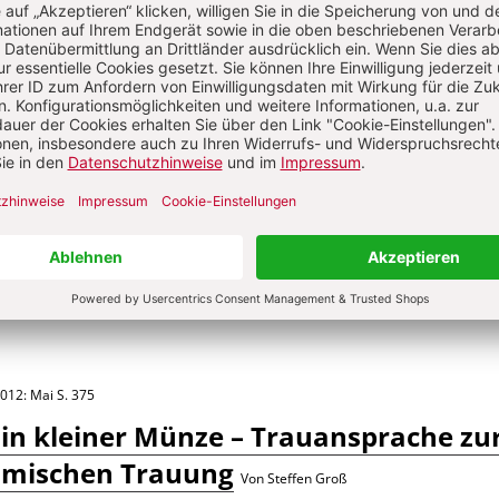
ruch im Juli 2013
Von Steffen Groß
2013: März
S. 216
Passionsandacht zu Petrus
Von Steffen Groß
2012: September
S. 599
 am 2. September 2012
:
Fragen an eine
Von Steffen Groß
2012: Mai
S. 375
in kleiner Münze – Trauansprache zu
slamischen Trauung
Von Steffen Groß