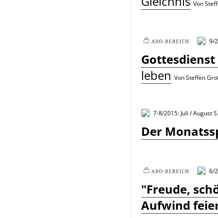
Gleichnis
Von Stef
9/
Plus
Gottesdienst
leben
Von Steffen Gro
7-8/2015: Juli / August
S
Der Monatssp
6/2
Plus
"Freude, sch
Aufwind feie