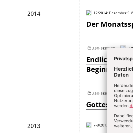
2014
12/2014: Dezember
S. 
Der Monatss
7-8
Plus
Endlich geht 
Beginns der 
3/
Plus
Gottesdienst
2013
7-8/2013: Juli / August
S