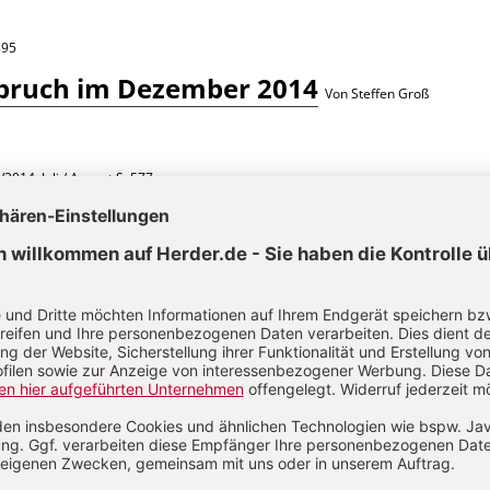
895
pruch im Dezember 2014
Von Steffen Groß
/2014: Juli / August
S. 577
es los! – Gottesdienst anlässlich des
Fußball-WM in Brasilien
Von Steffen Groß
2014: März
S. 196
 am 23. März 2014
:
Wüstenzeit
Von Steffen Groß
. 514