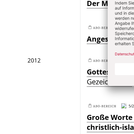
Der Monatssp
3/
Plus
Angesehen – 
2012
9/
Plus
Gottesdienst
Gezeichneten
5/
Plus
Große Worte 
christlich-i