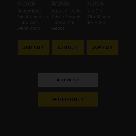
:
:
:
9/2026
8/2026
7/2026
September:
August: ...kein
Juli: Die
Nicht begehren
falsch Zeugnis
(Ohn)Macht
- und was,
- das achte
der Alten
wenn doch?
Gebot
ZUM HEFT
ZUM HEFT
ZUM HEFT
ALLE HEFTE
ABO BESTELLEN