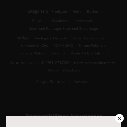
Kategorien:
Predigten
Hefte
Bücher
Services:
Redaktion
Predigtpreis
Sonn- und Feiertage, Feste und Gedenktage
Verlag:
Theologie & Pastoral
Herder Korrespondenz
Stimmen der Zeit
COMMUNIO
Forum Weltkirche
Biblische Notizen
Diakonia
Römische Quartalschrift
Kundenservice
+49 761 2717200
kundenservice@herder.de
Abo online kündigen
Folgen Sie uns:
Facebook
Pastoralblätter-Newsletter