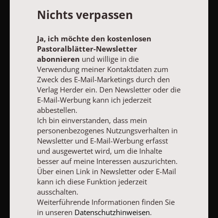
Ja, ich möchte den kostenlosen Pastoralblätter-Newsletter
Nichts verpassen
abonnieren
und willige in die Verwendung meiner Kontaktdaten
zum Zweck des E-Mail-Marketings durch den Verlag Herder ein.
Den Newsletter oder die E-Mail-Werbung kann ich jederzeit
Ja, ich möchte den kostenlosen
abbestellen.
Pastoralblätter-Newsletter
Ich bin einverstanden, dass mein personenbezogenes
abonnieren
und willige in die
Nutzungsverhalten in Newsletter und E-Mail-Werbung erfasst
und ausgewertet wird, um die Inhalte besser auf meine
Verwendung meiner Kontaktdaten zum
Interessen auszurichten. Über einen Link in Newsletter oder E-
Zweck des E-Mail-Marketings durch den
Mail kann ich diese Funktion jederzeit ausschalten.
Verlag Herder ein. Den Newsletter oder die
Weiterführende Informationen finden Sie in unseren
E-Mail-Werbung kann ich jederzeit
Datenschutzhinweisen
.
abbestellen.
Ich bin einverstanden, dass mein
E-MAIL
personenbezogenes Nutzungsverhalten in
Newsletter und E-Mail-Werbung erfasst
und ausgewertet wird, um die Inhalte
besser auf meine Interessen auszurichten.
JETZT ANMELDEN
Über einen Link in Newsletter oder E-Mail
kann ich diese Funktion jederzeit
ausschalten.
Weiterführende Informationen finden Sie
in unseren
Datenschutzhinweisen
.