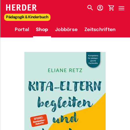
HERDER-MENÜ
Pädagogik & Kinderbuch
Portal
Shop
Jobbörse
Zeitschriften