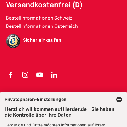
Versandkostenfrei (D)
Bestellinformationen Schweiz
Bestellinformationen Österreich
Sicher einkaufen
Facebook
Instagram
YouTube
LinkedIn
AGB und Widerrufsbelehrung
Widerrufsbelehrung Bücher
Widerrufsbelehrung E-Books
Widerrufsbelehrung Zeitschriften
Datenschutz
Datenschutz Social Media
Barrierefreiheit
Impressum