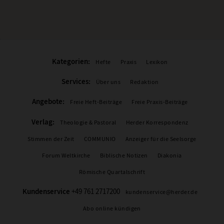
Kategorien:
Hefte
Praxis
Lexikon
Services:
Über uns
Redaktion
Angebote:
Freie Heft-Beiträge
Freie Praxis-Beiträge
Verlag:
Theologie & Pastoral
Herder Korrespondenz
Stimmen der Zeit
COMMUNIO
Anzeiger für die Seelsorge
Forum Weltkirche
Biblische Notizen
Diakonia
Römische Quartalschrift
Kundenservice
+49 761 2717200
kundenservice@herder.de
Abo online kündigen