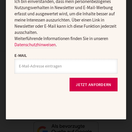
Ich bin einverstanden, dass mein personenbezogenes
Nutzungsverhalten in Newsletter und E-Mail-Werbung
erfasst und ausgewertet wird, um die Inhalte besser auf
JETZT ANMELDEN
meine Interessen auszurichten. Über einen Link in
Newsletter oder E-Mail kann ich diese Funktion jederzeit
ausschalten.
Weiterführende Informationen finden Sie in unseren
Datenschutzhinweisen
.
E-MAIL
AGB und Widerrufsbelehrung
Datenschutz
Barrierefreiheit
Impressum
JETZT ANFORDERN
Vertrag widerrufen
Abo online kündigen