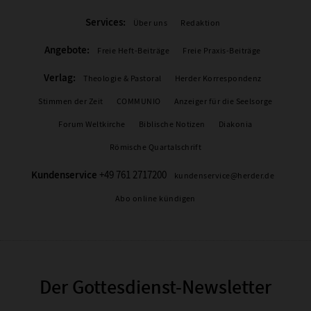
Services:
Über uns
Redaktion
Angebote:
Freie Heft-Beiträge
Freie Praxis-Beiträge
Verlag:
Theologie & Pastoral
Herder Korrespondenz
Stimmen der Zeit
COMMUNIO
Anzeiger für die Seelsorge
Forum Weltkirche
Biblische Notizen
Diakonia
Römische Quartalschrift
Kundenservice
+49 761 2717200
kundenservice@herder.de
Abo online kündigen
Der Gottesdienst-Newsletter