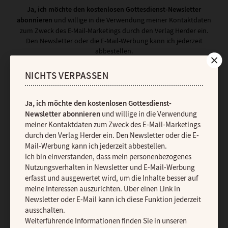
Ja, ich möchte den kostenlosen Gottesdienst-Newsletter
abonnieren
und willige in die Verwendung meiner Kontaktdaten
zum Zweck des E-Mail-Marketings durch den Verlag Herder ein.
Den Newsletter oder die E-Mail-Werbung kann ich jederzeit
abbestellen.
Ich bin einverstanden, dass mein personenbezogenes
Nutzungsverhalten in Newsletter und E-Mail-Werbung erfasst und
NICHTS VERPASSEN
ausgewertet wird, um die Inhalte besser auf meine Interessen
auszurichten. Über einen Link in Newsletter oder E-Mail kann ich
diese Funktion jederzeit ausschalten.
Ja, ich möchte den kostenlosen Gottesdienst-
Weiterführende Informationen finden Sie in unseren
Newsletter abonnieren
und willige in die Verwendung
Datenschutzhinweisen
.
meiner Kontaktdaten zum Zweck des E-Mail-Marketings
durch den Verlag Herder ein. Den Newsletter oder die E-
E-MAIL
Mail-Werbung kann ich jederzeit abbestellen.
Ich bin einverstanden, dass mein personenbezogenes
Nutzungsverhalten in Newsletter und E-Mail-Werbung
erfasst und ausgewertet wird, um die Inhalte besser auf
JETZT ANMELDEN
meine Interessen auszurichten. Über einen Link in
Newsletter oder E-Mail kann ich diese Funktion jederzeit
ausschalten.
Weiterführende Informationen finden Sie in unseren