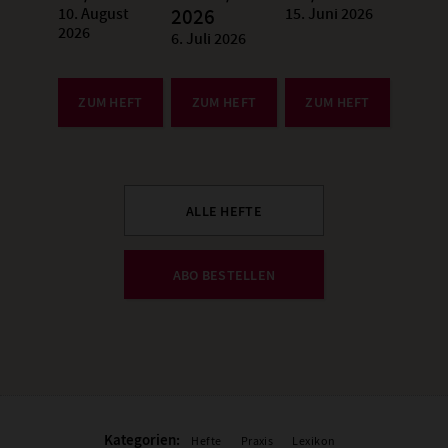
10. August
15. Juni 2026
:
2026
:
2026
6. Juli 2026
:
ZUM HEFT
ZUM HEFT
ZUM HEFT
ALLE HEFTE
ABO BESTELLEN
Kategorien:
Hefte
Praxis
Lexikon