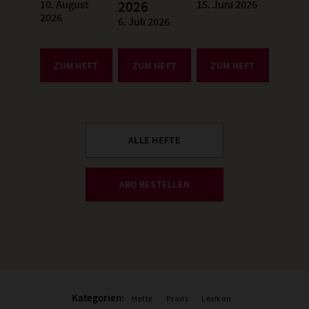
10. August
15. Juni 2026
:
2026
:
2026
6. Juli 2026
:
ZUM HEFT
ZUM HEFT
ZUM HEFT
ALLE HEFTE
ABO BESTELLEN
Kategorien:
Hefte
Praxis
Lexikon