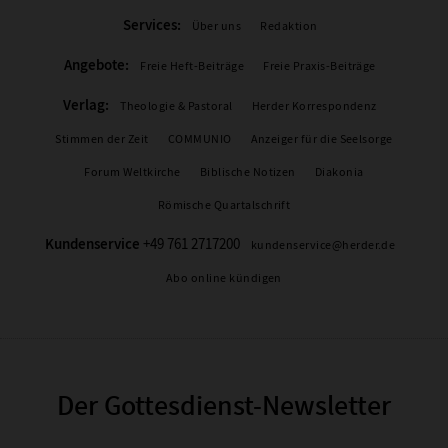
Services:
Über uns
Redaktion
Angebote:
Freie Heft-Beiträge
Freie Praxis-Beiträge
Verlag:
Theologie & Pastoral
Herder Korrespondenz
Stimmen der Zeit
COMMUNIO
Anzeiger für die Seelsorge
Forum Weltkirche
Biblische Notizen
Diakonia
Römische Quartalschrift
Kundenservice
+49 761 2717200
kundenservice@herder.de
Abo online kündigen
Der Gottesdienst-Newsletter