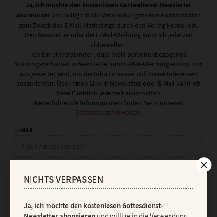
Ja, ich möchte den kostenlosen Gottesdienst-Newsletter
abonnieren
und willige in die Verwendung meiner Kontaktdaten
zum Zweck des E-Mail-Marketings durch den Verlag Herder ein.
Den Newsletter oder die E-Mail-Werbung kann ich jederzeit
abbestellen.
Ich bin einverstanden, dass mein personenbezogenes
Nutzungsverhalten in Newsletter und E-Mail-Werbung erfasst und
ausgewertet wird, um die Inhalte besser auf meine Interessen
auszurichten. Über einen Link in Newsletter oder E-Mail kann ich
diese Funktion jederzeit ausschalten.
Weiterführende Informationen finden Sie in unseren
Datenschutzhinweisen
.
E-MAIL
JETZT ANMELDEN
NICHTS VERPASSEN
Ja, ich möchte den kostenlosen Gottesdienst-
Newsletter abonnieren
und willige in die Verwendung