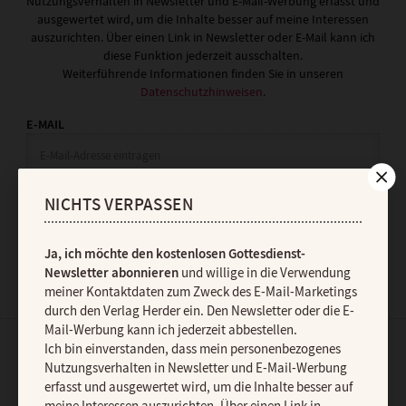
Nutzungsverhalten in Newsletter und E-Mail-Werbung erfasst und
ausgewertet wird, um die Inhalte besser auf meine Interessen
auszurichten. Über einen Link in Newsletter oder E-Mail kann ich
diese Funktion jederzeit ausschalten.
Weiterführende Informationen finden Sie in unseren
Datenschutzhinweisen
.
E-MAIL
NICHTS VERPASSEN
JETZT ANMELDEN
Ja, ich möchte den kostenlosen Gottesdienst-
Newsletter abonnieren
und willige in die Verwendung
meiner Kontaktdaten zum Zweck des E-Mail-Marketings
durch den Verlag Herder ein. Den Newsletter oder die E-
Mail-Werbung kann ich jederzeit abbestellen.
Ich bin einverstanden, dass mein personenbezogenes
AGB und Widerrufsbelehrung
Datenschutz
Barrierefreiheit
Nutzungsverhalten in Newsletter und E-Mail-Werbung
erfasst und ausgewertet wird, um die Inhalte besser auf
Impressum