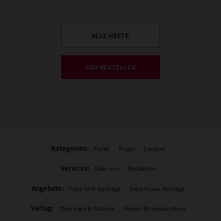
ALLE HEFTE
ABO BESTELLEN
Kategorien:
Hefte
Praxis
Lexikon
Services:
Über uns
Redaktion
Angebote:
Freie Heft-Beiträge
Freie Praxis-Beiträge
Verlag:
Theologie & Pastoral
Herder Korrespondenz