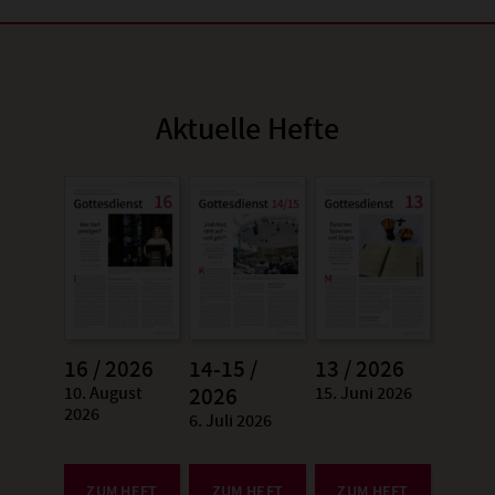
Aktuelle Hefte
16 / 2026
14-15 /
13 / 2026
10. August
15. Juni 2026
:
2026
:
2026
6. Juli 2026
:
ZUM HEFT
ZUM HEFT
ZUM HEFT