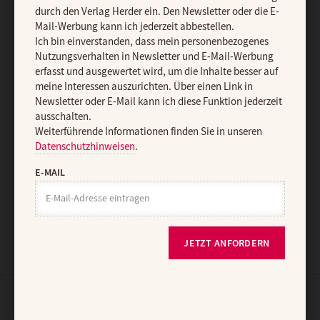
Ich bin einverstanden, dass mein personenbezogenes
durch den Verlag Herder ein. Den Newsletter oder die E-
Nutzungsverhalten in Newsletter und E-Mail-Werbung erfasst und
Mail-Werbung kann ich jederzeit abbestellen.
ausgewertet wird, um die Inhalte besser auf meine Interessen
Ich bin einverstanden, dass mein personenbezogenes
auszurichten. Über einen Link in Newsletter oder E-Mail kann ich
Nutzungsverhalten in Newsletter und E-Mail-Werbung
diese Funktion jederzeit ausschalten.
erfasst und ausgewertet wird, um die Inhalte besser auf
Weiterführende Informationen finden Sie in unseren
meine Interessen auszurichten. Über einen Link in
Datenschutzhinweisen
.
Newsletter oder E-Mail kann ich diese Funktion jederzeit
ausschalten.
E-MAIL
Weiterführende Informationen finden Sie in unseren
Datenschutzhinweisen
.
E-MAIL
JETZT ANMELDEN
JETZT ANFORDERN
AGB und Widerrufsbelehrung
Datenschutz
Barrierefreiheit