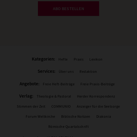
ABO BESTELLEN
Kategorien:
Hefte
Praxis
Lexikon
Services:
Über uns
Redaktion
Angebote:
Freie Heft-Beiträge
Freie Praxis-Beiträge
Verlag:
Theologie & Pastoral
Herder Korrespondenz
Stimmen der Zeit
COMMUNIO
Anzeiger für die Seelsorge
Forum Weltkirche
Biblische Notizen
Diakonia
Römische Quartalschrift