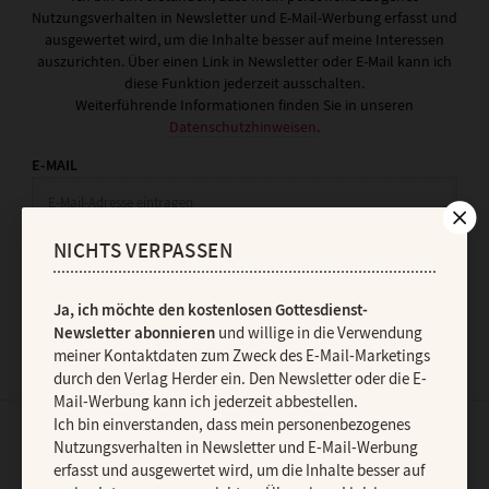
Nutzungsverhalten in Newsletter und E-Mail-Werbung erfasst und
ausgewertet wird, um die Inhalte besser auf meine Interessen
auszurichten. Über einen Link in Newsletter oder E-Mail kann ich
diese Funktion jederzeit ausschalten.
Weiterführende Informationen finden Sie in unseren
Datenschutzhinweisen
.
E-MAIL
NICHTS VERPASSEN
JETZT ANMELDEN
Ja, ich möchte den kostenlosen Gottesdienst-
Newsletter abonnieren
und willige in die Verwendung
meiner Kontaktdaten zum Zweck des E-Mail-Marketings
durch den Verlag Herder ein. Den Newsletter oder die E-
Mail-Werbung kann ich jederzeit abbestellen.
Ich bin einverstanden, dass mein personenbezogenes
Nutzungsverhalten in Newsletter und E-Mail-Werbung
AGB und Widerrufsbelehrung
Datenschutz
Barrierefreiheit
erfasst und ausgewertet wird, um die Inhalte besser auf
Impressum