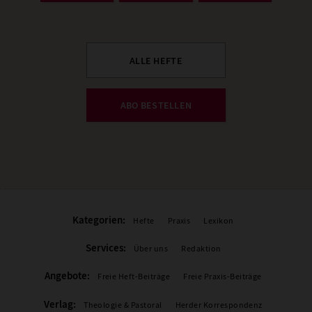
ALLE HEFTE
ABO BESTELLEN
Kategorien:
Hefte
Praxis
Lexikon
Services:
Über uns
Redaktion
Angebote:
Freie Heft-Beiträge
Freie Praxis-Beiträge
Verlag:
Theologie & Pastoral
Herder Korrespondenz