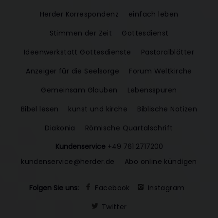
Herder Korrespondenz
einfach leben
Stimmen der Zeit
Gottesdienst
Ideenwerkstatt Gottesdienste
Pastoralblätter
Anzeiger für die Seelsorge
Forum Weltkirche
Gemeinsam Glauben
Lebensspuren
Bibel lesen
kunst und kirche
Biblische Notizen
Diakonia
Römische Quartalschrift
Kundenservice
+49 761 2717200
kundenservice@herder.de
Abo online kündigen
Folgen Sie uns:
Facebook
Instagram
Twitter