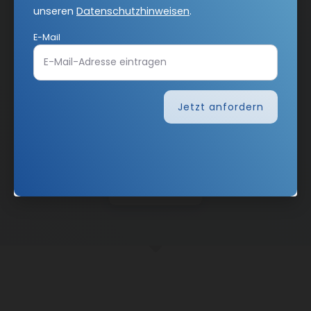
Abo online kündigen
unseren
Datenschutzhinweisen
.
E-Mail
Jetzt anfordern
Nach oben