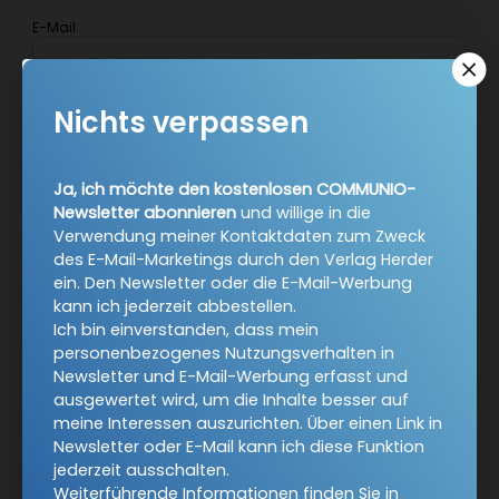
E-Mail
Nichts verpassen
Jetzt anmelden
Ja, ich möchte den kostenlosen COMMUNIO-
Newsletter abonnieren
und willige in die
Verwendung meiner Kontaktdaten zum Zweck
des E-Mail-Marketings durch den Verlag Herder
ein. Den Newsletter oder die E-Mail-Werbung
kann ich jederzeit abbestellen.
AGB und Widerrufsbelehrung
Datenschutz
Ich bin einverstanden, dass mein
personenbezogenes Nutzungsverhalten in
Barrierefreiheit
Impressum
Newsletter und E-Mail-Werbung erfasst und
ausgewertet wird, um die Inhalte besser auf
meine Interessen auszurichten. Über einen Link in
Newsletter oder E-Mail kann ich diese Funktion
Vertrag widerrufen
jederzeit ausschalten.
Weiterführende Informationen finden Sie in