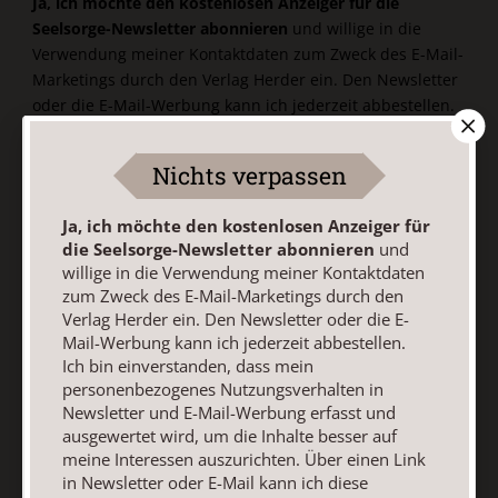
Ja, ich möchte den kostenlosen Anzeiger für die
Seelsorge-Newsletter abonnieren
und willige in die
Verwendung meiner Kontaktdaten zum Zweck des E-Mail-
Marketings durch den Verlag Herder ein. Den Newsletter
oder die E-Mail-Werbung kann ich jederzeit abbestellen.
Ich bin einverstanden, dass mein personenbezogenes
Nutzungsverhalten in Newsletter und E-Mail-Werbung
Nichts verpassen
erfasst und ausgewertet wird, um die Inhalte besser auf
meine Interessen auszurichten. Über einen Link in
Ja, ich möchte den kostenlosen Anzeiger für
Newsletter oder E-Mail kann ich diese Funktion jederzeit
die Seelsorge-Newsletter abonnieren
und
ausschalten.
willige in die Verwendung meiner Kontaktdaten
Weiterführende Informationen finden Sie in unseren
zum Zweck des E-Mail-Marketings durch den
Datenschutzhinweisen
.
Verlag Herder ein. Den Newsletter oder die E-
Mail-Werbung kann ich jederzeit abbestellen.
E-Mail
Ich bin einverstanden, dass mein
personenbezogenes Nutzungsverhalten in
Newsletter und E-Mail-Werbung erfasst und
ausgewertet wird, um die Inhalte besser auf
Jetzt anmelden
meine Interessen auszurichten. Über einen Link
in Newsletter oder E-Mail kann ich diese