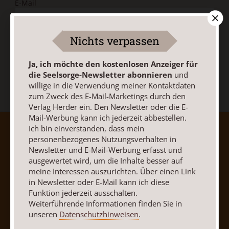
E-Mail
Nichts verpassen
Jetzt anmelden
Ja, ich möchte den kostenlosen Anzeiger für
die Seelsorge-Newsletter abonnieren
und
willige in die Verwendung meiner Kontaktdaten
zum Zweck des E-Mail-Marketings durch den
Verlag Herder ein. Den Newsletter oder die E-
Mail-Werbung kann ich jederzeit abbestellen.
Ich bin einverstanden, dass mein
AGB und Widerrufsbelehrung
Datenschutz
personenbezogenes Nutzungsverhalten in
Barrierefreiheit
Impressum
Newsletter und E-Mail-Werbung erfasst und
ausgewertet wird, um die Inhalte besser auf
meine Interessen auszurichten. Über einen Link
Vertrag widerrufen
Abo online kündigen
in Newsletter oder E-Mail kann ich diese
Funktion jederzeit ausschalten.
Weiterführende Informationen finden Sie in
unseren
Datenschutzhinweisen
.