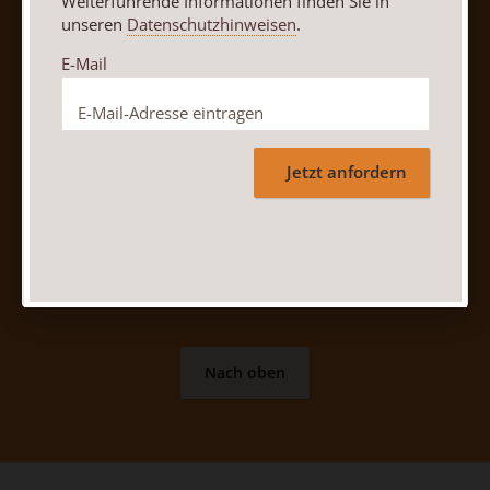
Weiterführende Informationen finden Sie in
AGB und Widerrufsbelehrung
Datenschutz
unseren
Datenschutzhinweisen
.
Barrierefreiheit
Impressum
E-Mail
Vertrag widerrufen
Abo online kündigen
Jetzt anfordern
Nach oben