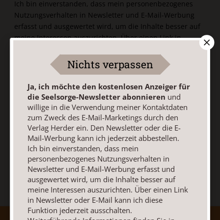
Ich bin einverstanden, dass mein personenbezogenes
Nutzungsverhalten in Newsletter und E-Mail-Werbung
erfasst und ausgewertet wird, um die Inhalte besser auf
meine Interessen auszurichten. Über einen Link in
Newsletter oder E-Mail kann ich diese Funktion jederzeit
ausschalten.
Nichts verpassen
Weiterführende Informationen finden Sie in unseren
Datenschutzhinweisen
.
Ja, ich möchte den kostenlosen Anzeiger für
die Seelsorge-Newsletter abonnieren
und
E-Mail
willige in die Verwendung meiner Kontaktdaten
zum Zweck des E-Mail-Marketings durch den
Verlag Herder ein. Den Newsletter oder die E-
Mail-Werbung kann ich jederzeit abbestellen.
Jetzt anmelden
Ich bin einverstanden, dass mein
personenbezogenes Nutzungsverhalten in
Newsletter und E-Mail-Werbung erfasst und
ausgewertet wird, um die Inhalte besser auf
meine Interessen auszurichten. Über einen Link
in Newsletter oder E-Mail kann ich diese
Funktion jederzeit ausschalten.