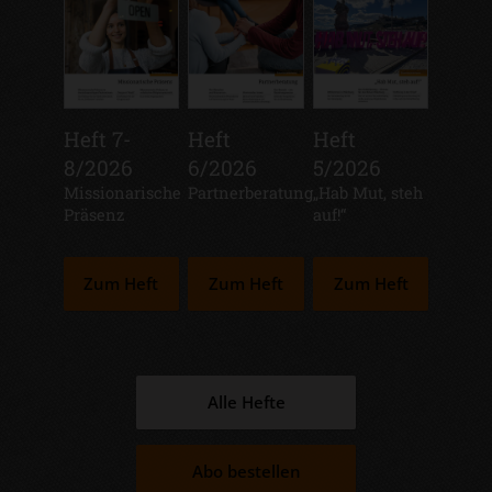
Heft 7-
Heft
Heft
8/2026
6/2026
5/2026
:
Missionarische
:
Partnerberatung
:
„Hab Mut, steh
Präsenz
auf!“
Zum Heft
Zum Heft
Zum Heft
Alle Hefte
Abo bestellen