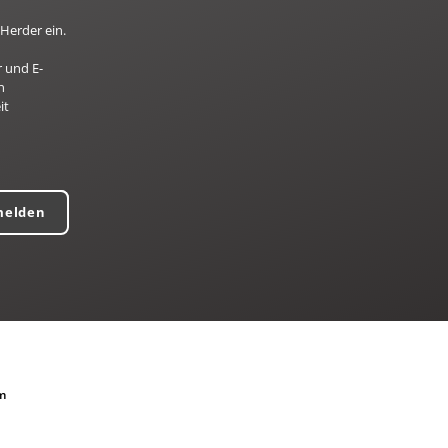
Herder ein.
 und E-
n
it
melden
m