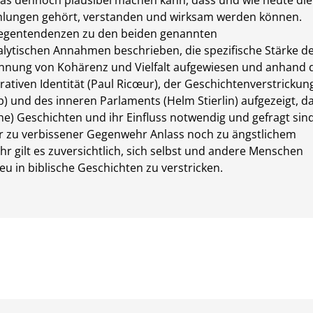
das dennoch plausibel machen kann, dass und wie heute die
ählungen gehört, verstanden und wirksam werden können.
egentendenzen zu den beiden genannten
alytischen Annahmen beschrieben, die spezifische Stärke d
annung von Kohärenz und Vielfalt aufgewiesen und anhand 
rativen Identität (Paul Ricœur), der Geschichtenverstrickun
) und des inneren Parlaments (Helm Stierlin) aufgezeigt, d
che) Geschichten und ihr Einfluss notwendig und gefragt sind
er zu verbissener Gegenwehr Anlass noch zu ängstlichem
hr gilt es zuversichtlich, sich selbst und andere Menschen
u in biblische Geschichten zu verstricken.