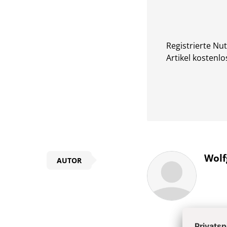
Registrierte Nu
Artikel kostenlo
Überschrift
Wolf
AUTOR
Artikel-
Infos