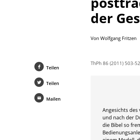
posttra
der Ge
Von
Wolfgang Fritzen
ThPh 86 (2011) 503-5
Teilen
Teilen
Mailen
Angesichts des
und nach der Du
die Bibel so fr
Bedienungsanlei