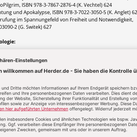
Pilgrim, ISBN 978-3-7867-2876-4 (K. Vechtel) 624
tung und Apokalypse, ISBN 978-3-7022-3050-5 (K. Anglet) 6
rufung im Spannungefeld von Freiheit und Notwendigkeit,
03090-2 (G. Switek) 627
ologie:
ymnen an die Kirche" der Gertrud von le Fort, ISBN 978-3-
 Löser) 628
, Gesundheit - Ethik - Politik, ISBN 3-402-00601-4 (A.
DRUDE, Führen von Sozialleistungsunternehmen, ISBN 978-3
. Bohmeyer) 631