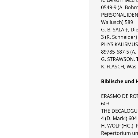
R. LANGTHALER/
0549-9 (A. Bohm
PERSONAL IDENT
Wallusch) 589
G. B. SALA †, D
3 (R. Schneider)
PHYSIKALISMUS,
89785-687-5 (A.
G. STRAWSON, Th
K. FLASCH, Was i
Biblische und 
ERASMO DE ROTE
603
THE DECALOGUE 
4 (D. Markl) 604
H. WOLF (HG.), 
Repertorium und