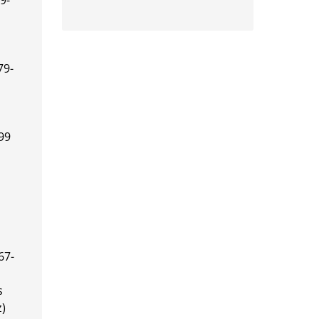
9-
79-
99
67-
s
z)