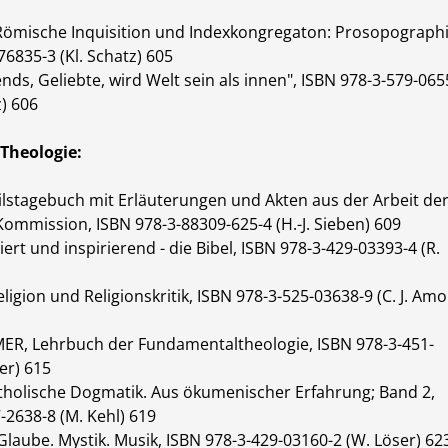
Römische Inquisition und Indexkongregaton: Prosopographi
76835-3 (Kl. Schatz) 605
nds, Geliebte, wird Welt sein als innen", ISBN 978-3-579-065
z) 606
Theologie:
lstagebuch mit Erläuterungen und Akten aus der Arbeit de
ommission, ISBN 978-3-88309-625-4 (H.-J. Sieben) 609
iert und inspirierend - die Bibel, ISBN 978-3-429-03393-4 (R.
igion und Religionskritik, ISBN 978-3-525-03638-9 (C. J. Amo
ER, Lehrbuch der Fundamentaltheologie, ISBN 978-3-451-
ler) 615
tholische Dogmatik. Aus ökumenischer Erfahrung; Band 2,
-2638-8 (M. Kehl) 619
Glaube. Mystik. Musik, ISBN 978-3-429-03160-2 (W. Löser) 62