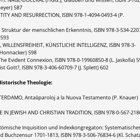
H. NAGL-DOCEKAL (HGG.), Glauben und Wissen, ISBN 3-702
eyer) 587
ITY AND RESURRECTION, ISBN 978-1-4094-0493-4 (P.
ie Struktur der menschlichen Erkenntnis, ISBN 978-3-534-220
 593
 WILLENSFREIHEIT, KÜNSTLICHE INTELLIGENZ, ISBN 978-3-
 Honnacker) 598
e Evident Connexion, ISBN 978-0-19960850-8 (L. Jaskolla) 5
st Gott?, ISBN 978-3-406-60709-7 (J. Splett) 602
Historische Theologie:
RDAMO, Antaŭparoloj a la Nuova Testamento (P. Knauer)
IN JEWISH AND CHRISTIAN TRADITION, ISBN 978-0-567-218
Römische Inquisition und Indexkongregaton: Systematische
 Buchzensur 1701-1813, ISBN 978-3-506-76834-6 (Kl. Schat