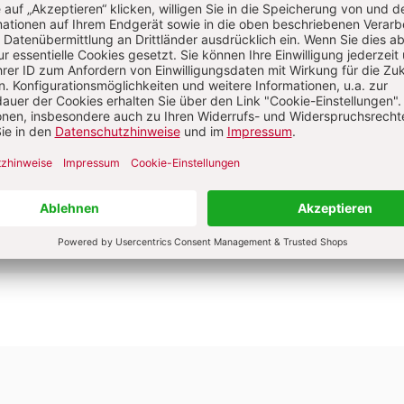
DIESEN ARTIKEL JETZT LESEN!
tzer/-innen können diesen
Jetzt registrieren
s lesen.
Sie haben bereits ein Konto?
Anmelden