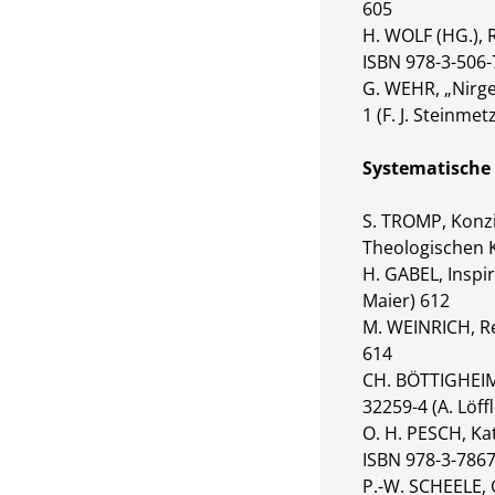
605
H. WOLF (HG.), 
ISBN 978-3-506-
G. WEHR, „Nirge
1 (F. J. Steinmet
Systematische 
S. TROMP, Konzi
Theologischen K
H. GABEL, Inspir
Maier) 612
M. WEINRICH, Rel
614
CH. BÖTTIGHEIM
32259-4 (A. Löff
O. H. PESCH, Ka
ISBN 978-3-7867
P.-W. SCHEELE, 