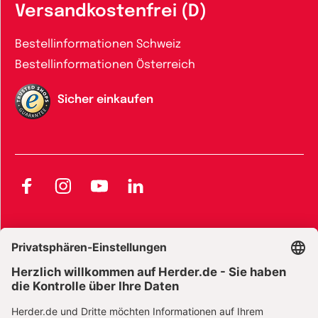
Versandkostenfrei (D)
Bestellinformationen Schweiz
Bestellinformationen Österreich
Sicher einkaufen
Facebook
Instagram
YouTube
LinkedIn
AGB und Widerrufsbelehrung
Widerrufsbelehrung Bücher
Widerrufsbelehrung E-Books
Widerrufsbelehrung Zeitschriften
Datenschutz
Datenschutz Social Media
Barrierefreiheit
Impressum