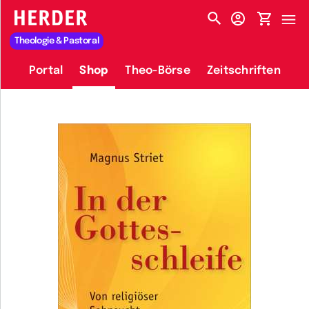
HERDER-MENÜ
Theologie & Pastoral
Portal
Shop
Theo-Börse
Zeitschriften