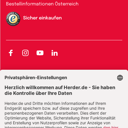
Bestellinformationen Österreich
Sicher einkaufen
Facebook
Instagram
YouTube
LinkedIn
AGB und Widerrufsbelehrung
Widerrufsbelehrung Bücher
Widerrufsbelehrung E-Books
Widerrufsbelehrung Zeitschriften
Datenschutz
Datenschutz Social Media
Barrierefreiheit
Impressum
Vertrag widerrufen