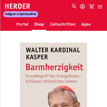
HERDER-MENÜ
Religion & Spiritualität
Portal
Shop
Zeitschriften
Apps