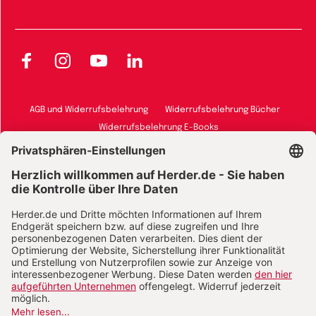
Facebook
Instagram
YouTube
LinkedIn
AGB und Widerrufsbelehrung
Widerrufsbelehrung Bücher
Widerrufsbelehrung E-Books
Widerrufsbelehrung Zeitschriften
Datenschutz
Datenschutz Social Media
Barrierefreiheit
Impressum
Vertrag widerrufen
Abo online kündigen