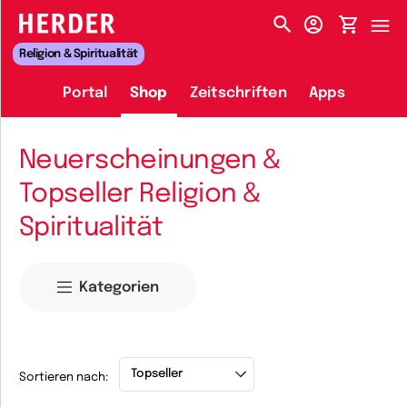
HERDER-MENÜ
Religion & Spiritualität
Portal
Shop
Zeitschriften
Apps
Neuerscheinungen &
Topseller Religion &
Spiritualität
Kategorien
Sortieren nach: