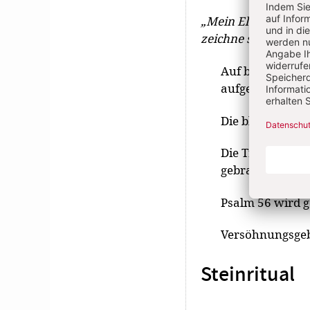
„Mein Elend ist auf
zeichne sie auf in 
Auf blauen Kär
aufgeschrieben.
Die blauen Kärt
Die Tränen werd
gebracht.
Psalm 56 wird g
Versöhnungsge
Steinritual