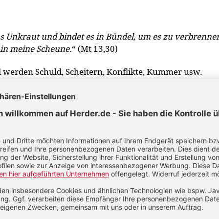
s Unkraut und bindet es in Bündel, um es zu verbrenne
 in meine Scheune
.“ (Mt 13,30)
el werden Schuld, Scheitern, Konflikte, Kummer usw.
en zerknüllt und in eine Tonschale geworfen.
en anschließend angezündet.
bet