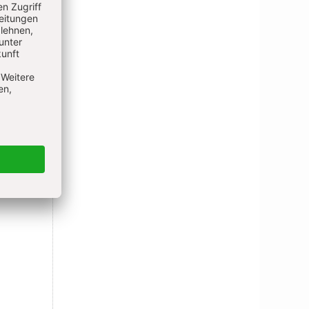
,
Altar