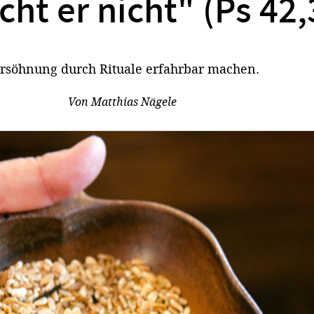
cht er nicht" (Ps 42,
rsöhnung durch Rituale erfahrbar machen.
Von
Matthias Nägele