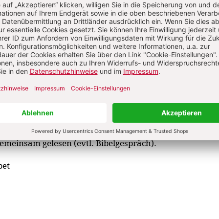
gezeichnet bei dir. Sammle meine Tränen in einem Krug
deinem Buch!“
(Psalm 56,9)
tchen werden Sorgen, Kummer, Schuld, Versagen usw.
chen werden zu „Tränen“ zerknüllt.
en in einem Krug eingesammelt und in die Mitte / zum 
emeinsam gelesen (evtl. Bibelgespräch).
bet