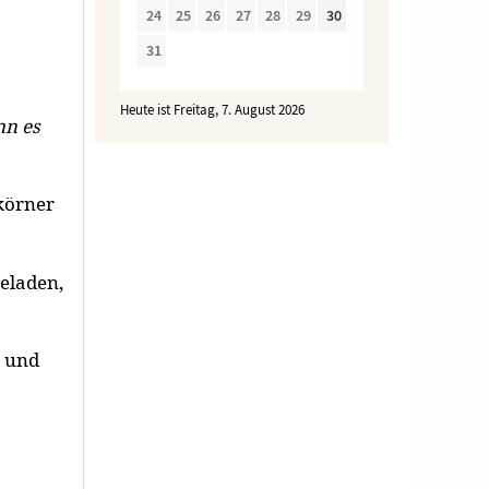
24
25
26
27
28
29
30
31
Heute ist Freitag, 7. August 2026
nn es
körner
eladen,
n und