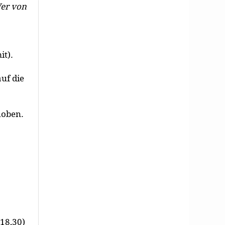
Wer von
it).
uf die
hoben.
 18,30)