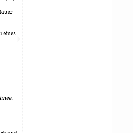
Mauer
u eines
chnee.
ach und