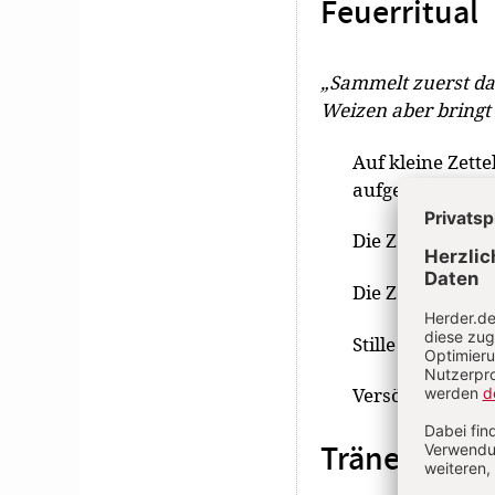
Feuerritual
„Sammelt zuerst da
Weizen aber bringt
Auf kleine Zett
aufgeschrieben.
Die Zettel werd
Die Zettel werd
Stille
Versöhnungsge
Tränenkrug