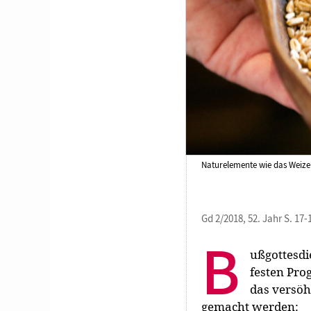
Naturelemente wie das Weize
Gd 2/2018, 52. Jahr S. 17-
B
ußgottesdi
festen Pro
das versöh
gemacht werden: