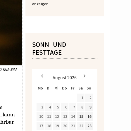
anzeigen
SONN- UND
FESTTAGE
© KNA-Bild
August
2026
Mo
Di
Mi
Do
Fr
Sa
So
1
2
um
3
4
5
6
7
8
9
, kann
10
11
12
13
14
15
16
ahrbar
17
18
19
20
21
22
23