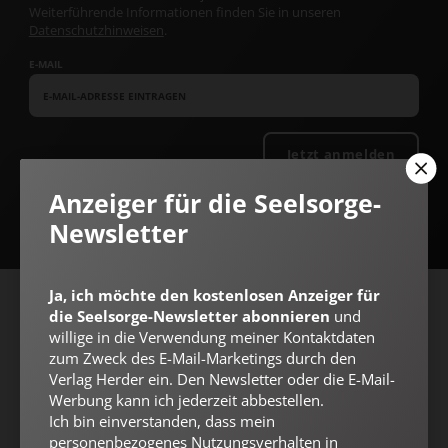
Weiterführende Informationen finden Sie in unseren
Datenschutzhinweisen
.
E-MAIL
Jetzt anmelden
Anzeiger für die Seelsorge-
Newsletter
Ja, ich möchte den kostenlosen Anzeiger für
AGB und Widerrufsbelehrung
Datenschutz
Barrierefreiheit
die Seelsorge-Newsletter abonnieren
und
willige in die Verwendung meiner Kontaktdaten
Impressum
zum Zweck des E-Mail-Marketings durch den
Verlag Herder ein. Den Newsletter oder die E-Mail-
Werbung kann ich jederzeit abbestellen.
Vertrag widerrufen
Abo online kündigen
Ich bin einverstanden, dass mein
personenbezogenes Nutzungsverhalten in