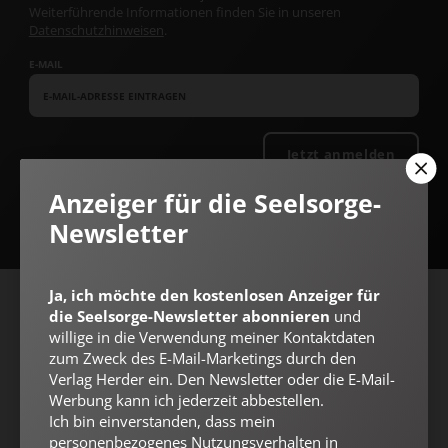
Weiterführende Informationen finden Sie in unseren
Datenschutzhinweisen
.
E-MAIL
Jetzt anmelden
Anzeiger für die Seelsorge-
Newsletter
Ja, ich möchte den kostenlosen Anzeiger für
AGB und Widerrufsbelehrung
Datenschutz
Barrierefreiheit
die Seelsorge-Newsletter abonnieren
und
willige in die Verwendung meiner Kontaktdaten
Impressum
zum Zweck des E-Mail-Marketings durch den
Verlag Herder ein. Den Newsletter oder die E-Mail-
Werbung kann ich jederzeit abbestellen.
Vertrag widerrufen
Abo online kündigen
Ich bin einverstanden, dass mein
personenbezogenes Nutzungsverhalten in