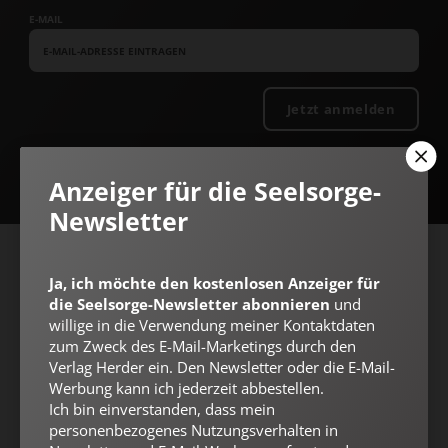
E-MAIL
Jetzt anmelden
Anzeiger für die Seelsorge-
Newsletter
AGB und Widerrufsbelehrung
Datenschutz
Barrierefreiheit
Ja, ich möchte den kostenlosen Anzeiger für
Impressum
die Seelsorge-Newsletter abonnieren
und
willige in die Verwendung meiner Kontaktdaten
zum Zweck des E-Mail-Marketings durch den
Verlag Herder ein. Den Newsletter oder die E-Mail-
Vertrag widerrufen
Abo online kündigen
Werbung kann ich jederzeit abbestellen.
Ich bin einverstanden, dass mein
personenbezogenes Nutzungsverhalten in