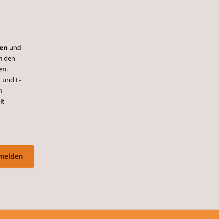
ren
und
h den
en.
 und E-
n
it
nmelden