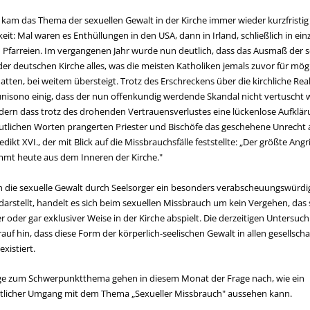
 kam das Thema der sexuellen Gewalt in der Kirche immer wieder kurzfristig
keit: Mal waren es Enthüllungen in den USA, dann in Irland, schließlich in ei
 Pfarreien. Im vergangenen Jahr wurde nun deutlich, dass das Ausmaß der s
der deutschen Kirche alles, was die meisten Katholiken jemals zuvor für mög
atten, bei weitem übersteigt. Trotz des Erschreckens über die kirchliche Real
unisono einig, dass der nun offenkundig werdende Skandal nicht vertuscht
dern dass trotz des drohenden Vertrauensverlustes eine lückenlose Aufklär
eutlichen Worten prangerten Priester und Bischöfe das geschehene Unrecht a
dikt XVI., der mit Blick auf die Missbrauchsfälle feststellte: „Der größte Angri
mmt heute aus dem Inneren der Kirche."
 die sexuelle Gewalt durch Seelsorger ein besonders verabscheuungswürdi
arstellt, handelt es sich beim sexuellen Missbrauch um kein Vergehen, das s
 oder gar exklusiver Weise in der Kirche abspielt. Die derzeitigen Untersu
auf hin, dass diese Form der körperlich-seelischen Gewalt in allen gesellscha
existiert.
äge zum Schwerpunktthema gehen in diesem Monat der Frage nach, wie ein
tlicher Umgang mit dem Thema „Sexueller Missbrauch" aussehen kann.