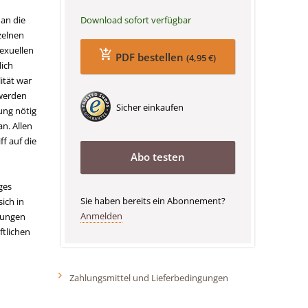
Download sofort verfügbar
 an die
nzelnen
exuellen
PDF bestellen
(4,95 €)
lich
ität war
 werden
Sicher einkaufen
ung nötig
n. Allen
ff auf die
Abo testen
ges
Sie haben bereits ein Abonnement?
ich in
Anmelden
chungen
ftlichen
Zahlungsmittel und Lieferbedingungen