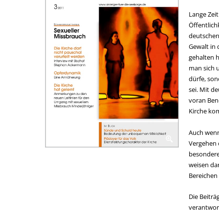
Lange Zeit
Öffentlich
deutschen
Gewalt in 
gehalten h
man sich 
dürfe, son
sei. Mit d
voran Bene
Kirche ko
Auch wenn
Vergehen d
besonderer
weisen dar
Bereichen 
Die Beitr
verantwor