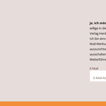
Ja, ich mö
willige in
Verlag Herd
Ich bin ei
Mail-Werbun
auszurichte
ausschalten
Weiterführ
E-Mail