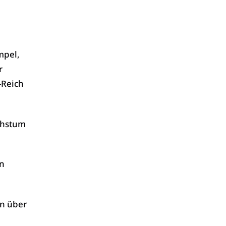
mpel,
r
-Reich
chstum
en
en über