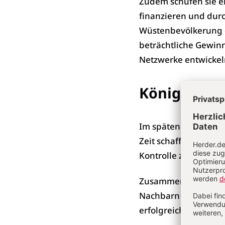
Zudem schufen sie ei
finanzieren und dur
Wüstenbevölkerung d
beträchtliche Gewinn
Netzwerke entwickel
Königin Zen
Im späten 3. Jh. n. C
Zeit schaffte sie es,
Kontrolle zu bringen
Zusammen mit dem R
Nachbarn schuf vor 
erfolgreichen Aufsta