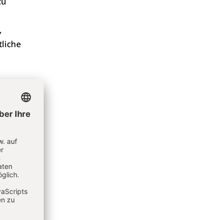
zu
,
tliche
rieg
 kurze
e
 den
en