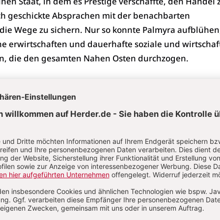
nen Staat, in dem es Prestige verschaffte, den Handel 
ch geschickte Absprachen mit der benachbarten
ie Wege zu sichern. Nur so konnte Palmyra aufblühen
e erwirtschaften und dauerhafte soziale und wirtschaf
n, die den gesamten Nahen Osten durchzogen.
obia erklärt den Römern den K
hr. erklärte Königin Zenobia aus Palmyra den Krieg. Für
 das Römische Reich von Anatolien bis Ägypten unter ihr
.
eichtum Palmyras und seinen guten Beziehungen mit
allem das Handelsnetzwerk die Voraussetzungen für d
nd Zinobias.