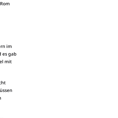
n Rom
ern im
 es gab
el mit
cht
müssen
h