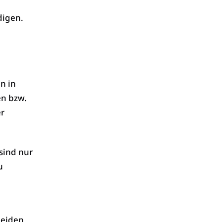
digen.
n in
en bzw.
er
sind nur
u
beiden