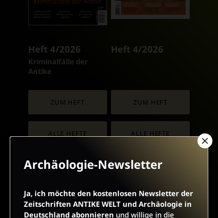
Heft 4/2026
Heft 4/2026
:
Kriminalfälle der
Antike
ZUM HEFT
ZUM HEFT
ALLE HEFTE
ALLE HEFTE
Archäologie-Newsletter
ABO BESTELLEN
Ja, ich möchte den kostenlosen Newsletter der
Zeitschriften ANTIKE WELT und Archäologie in
Deutschland abonnieren
und willige in die