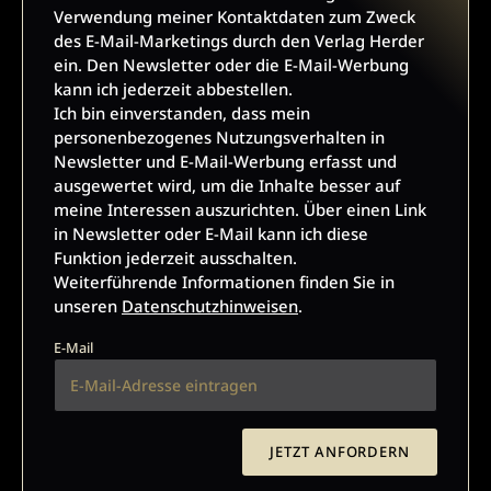
Verwendung meiner Kontaktdaten zum Zweck
des E-Mail-Marketings durch den Verlag Herder
ein. Den Newsletter oder die E-Mail-Werbung
kann ich jederzeit abbestellen.
Ich bin einverstanden, dass mein
Kategorien:
Online
Antike Welt
AiD Magazin
personenbezogenes Nutzungsverhalten in
Abos
Newsletter und E-Mail-Werbung erfasst und
ausgewertet wird, um die Inhalte besser auf
Angebote:
Museen online
Autorinnen und Autoren
meine Interessen auszurichten. Über einen Link
in Newsletter oder E-Mail kann ich diese
RSS-Feeds
Funktion jederzeit ausschalten.
Weiterführende Informationen finden Sie in
Verlag:
Media Sales Antike Welt
unseren
Datenschutzhinweisen
.
Media Sales Archäologie in Deutschland
E-Mail
Geschichte & Wissen
Archäologie
Politik & Wirtschaft
G/GESCHICHTE
JETZT ANFORDERN
Kundenservice
+49 761 2717200