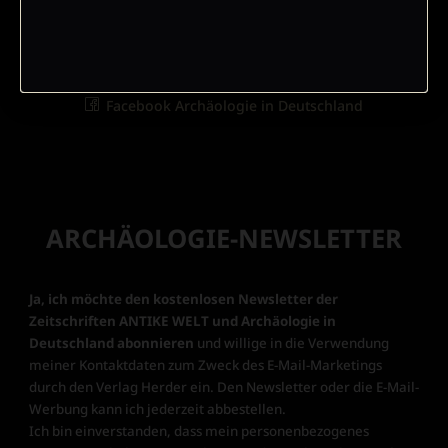
kundenservice@herder.de
Abo online kündigen
Folgen Sie uns:
Facebook Antike Welt
Facebook Archäologie in Deutschland
ARCHÄOLOGIE-NEWSLETTER
Ja, ich möchte den kostenlosen Newsletter der
Zeitschriften ANTIKE WELT und Archäologie in
Deutschland abonnieren
und willige in die Verwendung
meiner Kontaktdaten zum Zweck des E-Mail-Marketings
durch den Verlag Herder ein. Den Newsletter oder die E-Mail-
Werbung kann ich jederzeit abbestellen.
Ich bin einverstanden, dass mein personenbezogenes