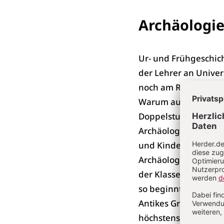
Archäologie
Ur- und Frühgeschic
der Lehrer an Unive
noch am Rande vor. P
Warum auch, wenn di
Doppelstunden in de
Archäologie keine g
und Kindergarten ver
Archäologie muss in
der Klassen 5 und 6
so beginnt Geschicht
Antikes Griechenlan
höchstens als wenig 