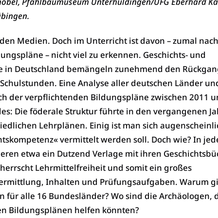
höbel, Pfahlbaumuseum Unterhuldingen/UFG Eberhard Ka
übingen.
den Medien. Doch im Unterricht ist davon – zumal nac
ngspläne – nicht viel zu erkennen. Geschichts- und
e in Deutschland bemängeln zunehmend den Rückgan
Schulstunden. Eine Analyse aller deutschen Länder un
ich der verpflichtenden Bildungspläne zwischen 2011 
s: Die föderale Struktur führte in den vergangenen J
hiedlichen Lehrplänen. Einig ist man sich augenscheinli
htskompetenz« vermittelt werden soll. Doch wie? In je
eren etwa ein Dutzend Verlage mit ihren Geschichtsb
herrscht Lehrmittelfreiheit und somit ein großes
ermittlung, Inhalten und Prüfungsaufgaben. Warum gi
an für alle 16 Bundesländer? Wo sind die Archäologen, d
 den Bildungsplänen helfen könnten?