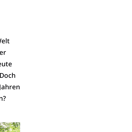
elt
er
eute
 Doch
Jahren
n?