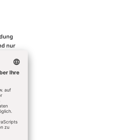
ldung
nd nur
prüft.
n spielt
chule
ie
rstufe
Lehrer,
lturen.
eren