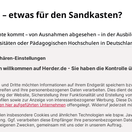
 – etwas für den Sandkasten?
hte kommt – von Ausnahmen abgesehen – in der Ausbi
rsitäten oder Pädagogischen Hochschulen in Deutschla
rähistorische Archäologie wird beim Abschluss nicht ge
e Bildungspläne dafür mancherorts nur noch zwei
r Sekundarstufe vorsehen? Auch bei Lehrerfortbildunge
roße Rolle mehr. Das Thema wird zunehmend in Grunds
wiesen – »… das ist doch etwas für den Sandkasten«. D
zwischen um ihren angestammten Platz in der Sekunda
 im Gymnasium im Fach Geschichte kämpfen. Fragt man 
e so richtig erst bei Karl dem Großen und den Schriftku
d und Rom kommen vor, aber die Steinzeit Europas wird
entwickelte Stufe der Menschheit im Kontrast zu »höh