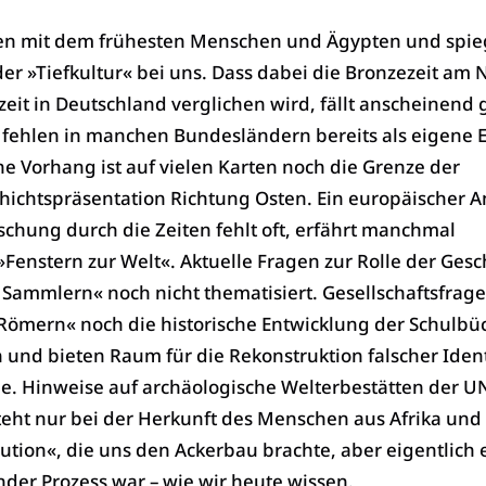
n mit dem frühesten Menschen und Ägypten und spie
er »Tiefkultur« bei uns. Dass dabei die Bronzezeit am N
nzeit in Deutschland verglichen wird, fällt anscheinend 
n fehlen in manchen Bundesländern bereits als eigene 
e Vorhang ist auf vielen Karten noch die Grenze der
hichtspräsentation Richtung Osten. Ein europäischer A
schung durch die Zeiten fehlt oft, erfährt manchmal
»Fenstern zur Welt«. Aktuelle Fragen zur Rolle der Gesc
 Sammlern« noch nicht thematisiert. Gesellschaftsfrage
ömern« noch die historische Entwicklung der Schulbü
 und bieten Raum für die Rekonstruktion falscher Iden
 Hinweise auf archäologische Welterbestätten der 
steht nur bei der Herkunft des Menschen aus Afrika und 
ution«, die uns den Ackerbau brachte, aber eigentlich 
der Prozess war – wie wir heute wissen.