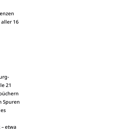
tenzen
aller 16
urg-
le 21
lbüchern
h Spuren
des
 – etwa