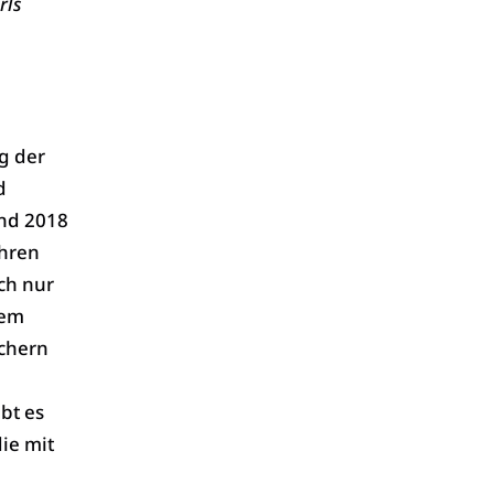
rls
h
g der
d
und 2018
ahren
ch nur
dem
üchern
bt es
ie mit