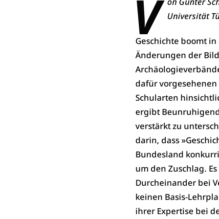
V
on Gunter Sc
Universität T
Geschichte boomt in 
Änderungen der Bildu
Archäologieverbänd
dafür vorgesehenen 
Schularten hinsichtl
ergibt Beunruhigende
verstärkt zu untersc
darin, dass »Geschic
Bundesland konkurri
um den Zuschlag. Es 
Durcheinander bei V
keinen ­Basis-Lehrpl
ihrer ­Expertise bei