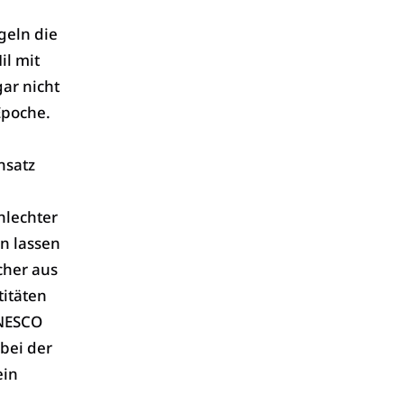
geln die
il mit
gar nicht
Epoche.
nsatz
hlechter
n lassen
cher aus
titäten
UNESCO
bei der
ein