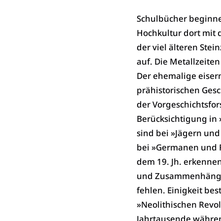
Schulbücher beginne
Hochkultur dort mit d
der viel älteren Stei
auf. Die Metallzeite
Der ehemalige eisern
prähistorischen Gesc
der Vorgeschichtsfor
Berücksichtigung in 
sind bei »Jägern und
bei »Germanen und R
dem 19. Jh. erkennen
und Zusammenhänge.
fehlen. Einigkeit be
»Neolithischen Revol
Jahrtausende währen