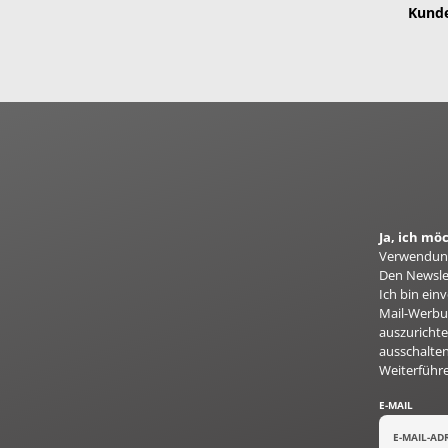
Kunde
Ja, ich m
Verwendung
Den Newslet
Ich bin ei
Mail-Werbun
auszurichte
ausschalten
Weiterführ
E-MAIL