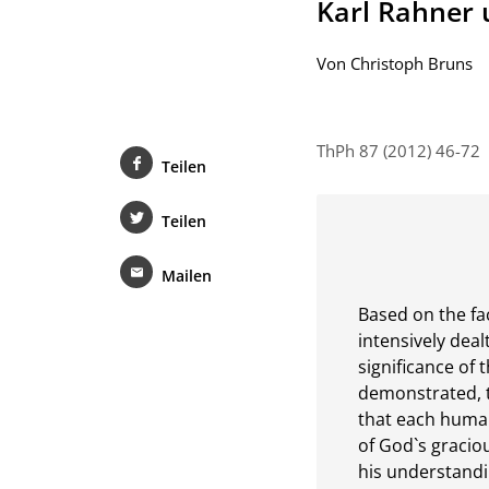
:
Karl Rahner 
Von
Christoph Bruns
ThPh 87 (2012) 46-72
Teilen
Teilen
Mailen
Based on the fac
intensively deal
significance of 
demonstrated, t
that each human
of God`s gracio
his understandi