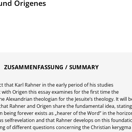
und Origenes
ZUSAMMENFASSUNG / SUMMARY
t that Karl Rahner in the early period of his studies
t with Origen this essay examines for the first time the
the Alexandrian theologian for the Jesuite’s theology. It will b
hat Rahner and Origen share the fundamental idea, statin
 being forever exists as „hearer of the Word” in the horizo
us selfrevelation and that Rahner develops on this foundati
ng of different questions concerning the Christian kerygma 