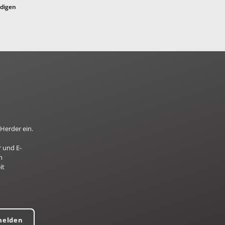
ndigen
Herder ein.
 und E-
n
it
melden