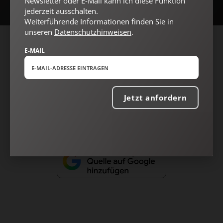
Newsletter oder E-Mail kann ich diese Funktion
jederzeit ausschalten.
Weiterführende Informationen finden Sie in
unseren
Datenschutzhinweisen
.
AGB und Widerrufsbelehrung
Datenschutz
Barrierefreiheit
E-MAIL
Impressum
Jetzt anfordern
Vertrag widerrufen
Abo online kündigen