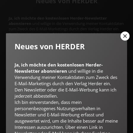
Neues von HERDER
Ja, ich möchte den kostenlosen Herder-Newsletter
abonnieren
und willige in die Verwendung meiner Kontaktdaten
zum Zweck des E-Mail-Marketings durch den Verlag Herder ein.
Den Newsletter oder die E-Mail-Werbung kann ich jederzeit
abbestellen.
Neues von HERDER
Ich bin einverstanden, dass mein personenbezogenes
Nutzungsverhalten in Newsletter und E-Mail-Werbung erfasst
und ausgewertet wird, um die Inhalte besser auf meine
Interessen auszurichten. Über einen Link in Newsletter oder E-
Ja, ich möchte den kostenlosen Herder-
Mail kann ich diese Funktion jederzeit ausschalten.
Newsletter abonnieren
und willige in die
Weiterführende Informationen finden Sie in unseren
Datenschutzhinweisen
.
Verwendung meiner Kontaktdaten zum Zweck des
E-Mail-Marketings durch den Verlag Herder ein.
E-MAIL
Den Newsletter oder die E-Mail-Werbung kann ich
jederzeit abbestellen.
Ich bin einverstanden, dass mein
personenbezogenes Nutzungsverhalten in
Jetzt anmelden
Newsletter und E-Mail-Werbung erfasst und
ausgewertet wird, um die Inhalte besser auf meine
Interessen auszurichten. Über einen Link in