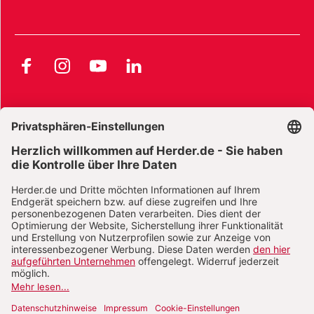
Facebook
Instagram
YouTube
LinkedIn
AGB und Widerrufsbelehrung
Widerrufsbelehrung Bücher
Widerrufsbelehrung E-Books
Widerrufsbelehrung Zeitschriften
Datenschutz
Datenschutz Social Media
Barrierefreiheit
Impressum
Vertrag widerrufen
Abo online kündigen