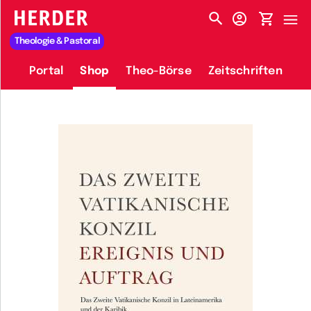
HERDER-MENÜ
Theologie & Pastoral
Portal
Shop
Theo-Börse
Zeitschriften