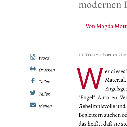
modernen L
Von
Magda Mott
1.1.2000, Lesedauer: ca. 21 
Word
W
er diese
Drucken
Material
Teilen
Engelsges
Teilen
"Engel". Autoren, Ve
Geheimnisvolle und 
Mailen
Begleitern suchen o
das heißt, daß sie s