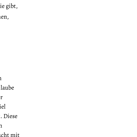
e gibt,
men,
n
Glaube
er
el
. Diese
n
ucht mit