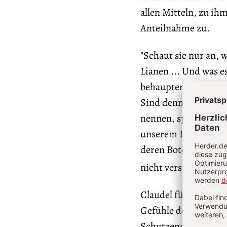
allen Mitteln, zu ih
Anteilnahme zu.
"Schaut sie nur an, 
Lianen ... Und was e
behaupten, daß Engel
Sind denn Gottes Ge
nennen, spielt das in
unserem Begreifen? .
deren Boten wir sin
3
nicht verständen?"
Claudel führt hier e
Gefühle der Mensche
Schutzengel behutsam