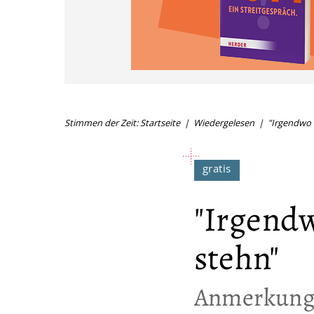
Stimmen der Zeit: Startseite
Wiedergelesen
"Irgendwo 
"Irgend
stehn"
:
Anmerkunge