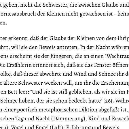
rt geben, nicht die Schwester, die zwischen Glaube und
rnesausbruch der Kleinen nicht gewachsen ist - kein
en.
ster erkennt, daß der Glaube der Kleinen von dem ihri
rt, will sie den Beweis antreten. In der Nacht währen
ens erscheint sie der Jüngeren, die an einen "Wachtra
Die Erzählerin erinnert sich, daß sie das Fenster öffne
ollte, daß dieser abwehrte und Wind und Schnee ihr d
die ältere Schwester wecken will, um ihr die Erscheinun
en Bett leer: "Und sie ist still geblieben, als wir sie im 
Schnee hoben, der sie schon bedeckt hatte" (26). Währ
 einer poetisch metaphorischen Diktion abgefaßt ist,
schen Tag und Nacht (Dämmerung), Kind und Erwac
rn), Vogel und Engel (Luft), Erfahrung und Beweis