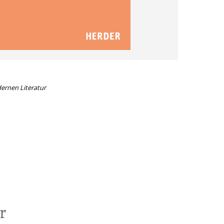
ernen Literatur
l
r