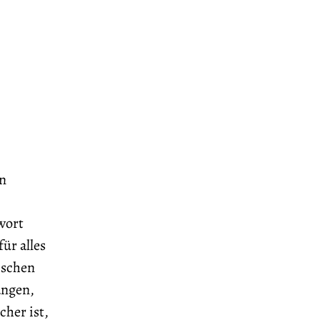
an
wort
ür alles
ischen
angen,
cher ist,