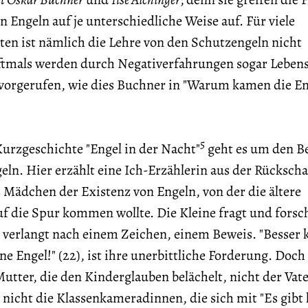
n Engeln auf je unterschiedliche Weise auf. Für viele
ten ist nämlich die Lehre von den Schutzengeln nicht
tmals werden durch Negativerfahrungen sogar Lebens
vorgerufen, wie dies Buchner in "Warum kamen die En
5
urzgeschichte "Engel in der Nacht"
geht es um den B
eln. Hier erzählt eine Ich-Erzählerin aus der Rückscha
es Mädchen der Existenz von Engeln, von der die ältere
f die Spur kommen wollte. Die Kleine fragt und forsch
 verlangt nach einem Zeichen, einem Beweis. "Besser 
ne Engel!" (22), ist ihre unerbittliche Forderung. Doch
utter, die den Kinderglauben belächelt, nicht der Vater
, nicht die Klassenkameradinnen, die sich mit "Es gibt