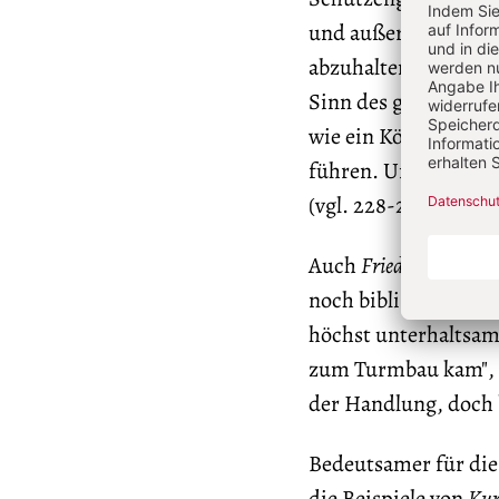
und außerehelicher L
abzuhalten. Im große
Sinn des gesamten Sp
wie ein Köder an de
führen. Und dieser w
(vgl. 228-248).
Auch
Friedrich Dürre
noch biblischer Must
höchst unterhaltsame
zum Turmbau kam", st
der Handlung, doch 
Bedeutsamer für die
die Beispiele von
Kur