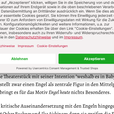
iebe vertritt, versucht er, Donna Proëza von ihrem V
n Dialog zwischen ihr und dem Engel ("Dritter Tag") 
iels zur Sprache gebracht: Proëza soll Gott und sein
r Angelschnur dienen, um Rodrigo zum Glauben an Got
ird durch sie, die gläubige "Schwester" des Engels, ger
nmatt
bedient sich in "Ein Engel kommt nach Babylon" 
er, doch ist bei ihm der ironische Ton unüberhörbar. 
 Theaterstück mit seiner Intention "weshalb es in Bab
ellt zwar einen Engel als zentrale Figur in den Mitte
bringt es für das Motiv
Engel heute
nichts Besonderes.
 kritische Auseinandersetzung mit den Engeln hingeg
t Oskar Buchner
und
Ilse Aichinger
; denn sie greifen die 