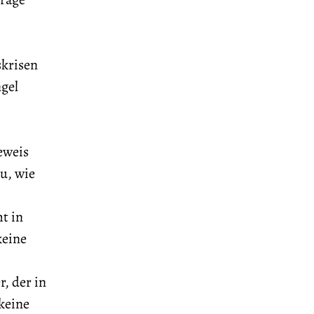
krisen
gel
eweis
u, wie
t in
keine
, der in
 keine