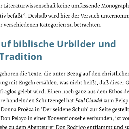
er Literaturwissenschaft keine umfassende Monographi
2
tiv befaßt
. Deshalb wird hier der Versuch unternom
er verschiedenen Kategorien zu betrachten.
auf biblische Urbilder und
 Tradition
gehören die Texte, die unter Bezug auf den christliche
ng mit Engeln erzählen, was nicht heißt, daß dieser 
fraglos gelebt wird. Einen noch ganz aus dem Ethos d
ehre handelnden Schutzengel hat
Paul Claudel
zum Beispi
 Donna Proëza in "Der seidene Schuh" zur Seite gestellt
 Don Pelayo in einer Konventionsehe verbunden, ist vo
Liebe zu dem Abenteurer Don Rodrigo entflammt und s