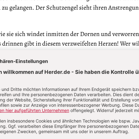
m zu gelangen. Der Schutzengel sieht ihren Anstrengun
wie sie sich windet inmitten der Dornen und verworre
s drinnen gibt in diesem verzweifelten Herzen! Wer wil
 nicht weinen können? Bin ich nicht ein Geschöpf wie
schöpfe durch keinerlei Bande verknüpft? Was sie Lei
 einer eigenen Welt, von allen übrigen abgesondert? Fäl
.. Ist es von dieser Gerechtigkeit, dieser Liebe geschi
d? Zu was wären wir Schutzengel nütze, wenn wir das L
inen Engel vor, der leidenschaftlich Anteil nimmt und d
n nachempfinden kann. Im folgenden Dialog, in dem 
, aber fest die christliche Auffassung von Treue, Eh