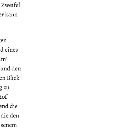
 Zweifel
er kann
gen
d eines
um"
n und den
en Blick
g zu
Hof
end die
 die den
hsenem