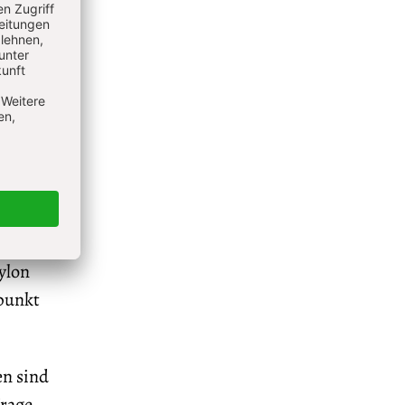
orhaben
wird der
em Engel
t zu
ettet
zwar
Das
ylon
lpunkt
en sind
Frage