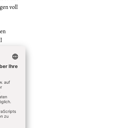
gen voll
nen
l
 sie?
den
lt es aus
eden,
eid
ie
der
ebruch