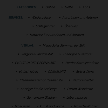
KATEGORIEN:
Online
Hefte
Abos
SERVICES:
Wiedergelesen
Autorinnen und Autoren
Schlagwörter
Über uns
Hinweise für Autorinnen und Autoren
VERLAG:
Media Sales Stimmen der Zeit
Religion & Spiritualität
Theologie & Pastoral
CHRIST IN DER GEGENWART
Herder Korrespondenz
einfach leben
COMMUNIO
Gottesdienst
Ideenwerkstatt Gottesdienste
Pastoralblätter
Anzeiger für die Seelsorge
Forum Weltkirche
Gemeinsam Glauben
Lebensspuren
Bibel lesen
kunst und kirche
Biblische Notizen