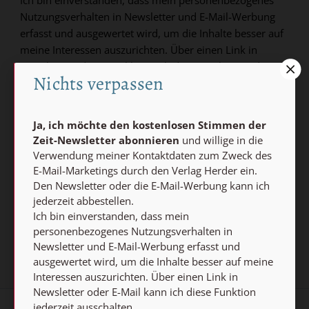
Nutzungsverhalten in Newsletter und E-Mail-Werbung
erfasst und ausgewertet wird, um die Inhalte besser auf
meine Interessen auszurichten. Über einen Link in
Newsletter oder E-Mail kann ich diese Funktion jederzeit
Nichts verpassen
ausschalten.
Weiterführende Informationen finden Sie in unseren
Datenschutzhinweisen
.
Ja, ich möchte den kostenlosen Stimmen der
Zeit-Newsletter abonnieren
und willige in die
E-MAIL
Verwendung meiner Kontaktdaten zum Zweck des
E-Mail-Marketings durch den Verlag Herder ein.
Den Newsletter oder die E-Mail-Werbung kann ich
jederzeit abbestellen.
Jetzt anmelden
Ich bin einverstanden, dass mein
personenbezogenes Nutzungsverhalten in
Newsletter und E-Mail-Werbung erfasst und
ausgewertet wird, um die Inhalte besser auf meine
Interessen auszurichten. Über einen Link in
Newsletter oder E-Mail kann ich diese Funktion
jederzeit ausschalten.