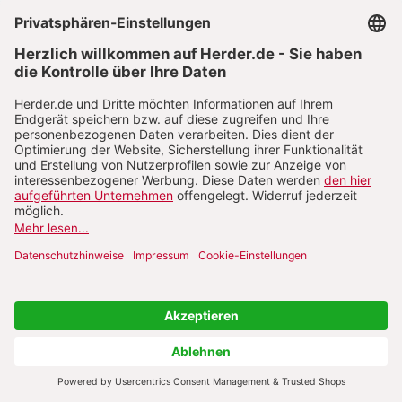
In unserem Europa wie auch in meinem
Schweden, kann man nicht von einer starken
religiösen Tradition sprechen. Wie kann man in
einer Kultur evangelisieren, die keine religiöse
Tradition hat?
Es ist nicht leicht für mich, diese Frage zu
beantworten. Ich habe mich mit Vertretern der
Schwedischen Akademie getroffen, die für die
Vergabe des Literaturnobelpreises zuständig ist.
Sie brachten mir als Geschenk ein Bild des
Heiligen Ignatius mit, das sie in einem
Antiquitätengeschäft gekauft hatten. Es ist ein
Gemälde aus dem 18. Jahrhundert. Ich dachte:
„Eine Gruppe von Schweden bringt mir den