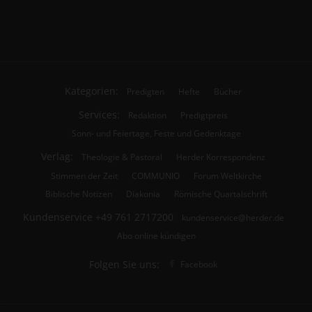
Kategorien:
Predigten
Hefte
Bücher
Services:
Redaktion
Predigtpreis
Sonn- und Feiertage, Feste und Gedenktage
Verlag:
Theologie & Pastoral
Herder Korrespondenz
Stimmen der Zeit
COMMUNIO
Forum Weltkirche
Biblische Notizen
Diakonia
Römische Quartalschrift
Kundenservice
+49 761 2717200
kundenservice@herder.de
Abo online kündigen
Folgen Sie uns:
Facebook