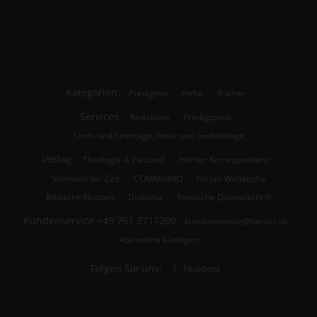
Kategorien:
Predigten
Hefte
Bücher
Services:
Redaktion
Predigtpreis
Sonn- und Feiertage, Feste und Gedenktage
Verlag:
Theologie & Pastoral
Herder Korrespondenz
Stimmen der Zeit
COMMUNIO
Forum Weltkirche
Biblische Notizen
Diakonia
Römische Quartalschrift
Kundenservice
+49 761 2717200
kundenservice@herder.de
Abo online kündigen
Folgen Sie uns:
Facebook