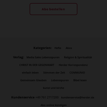
Abo bestellen
Kategorien:
Hefte
Abos
Verlag:
Media Sales Lebensspuren
Religion & Spiritualität
CHRIST IN DER GEGENWART
Herder Korrespondenz
einfach leben
Stimmen der Zeit
COMMUNIO
Gemeinsam Glauben
Lebensspuren
Bibel lesen
kunst und kirche
Kundenservice
+49 761 2717200
kundenservice@herder.de
Abo online kündigen