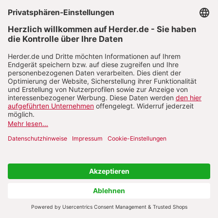
Neben den zuvor genannten Daten werden bei der
Nutzung unserer Websites Cookies bei Ihrem Besuch
unserer Internetauftritte auf Ihrem Endgerät
gespeichert. Cookies sind Datensätze, die von einer
Website an den Browser geschickt werden können
und von diesem gespeichert und wieder
zurückgeschickt werden. In Cookies können
unterschiedliche Angaben gespeichert werden, die
von der Stelle, die das Cookie setzt, ausgelesen
werden.
Rechtsgrundlagen
Wir setzen Cookies im Einklang mit den gesetzlichen
Vorgaben ein. Daher holen wir von Ihnen eine
vorhergehende Einwilligung zur Cookie-Nutzung ein,
außer wenn diese Einwilligung gesetzlich nicht
gefordert ist.