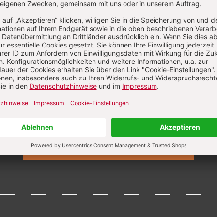
6
Wir entdecken nachha
Materialien
te auf sich warten lassen:
ungen erkennen & begleiten
ft
Zum Heft
fte
Alle Hefte
Abo bestellen