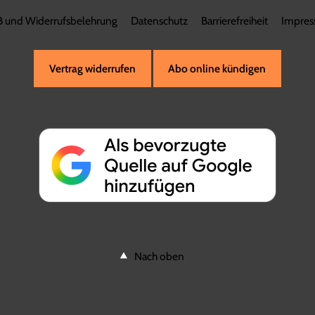
 und Widerrufsbelehrung
Datenschutz
Barrierefreiheit
Impre
Vertrag widerrufen
Abo online kündigen
Nach oben