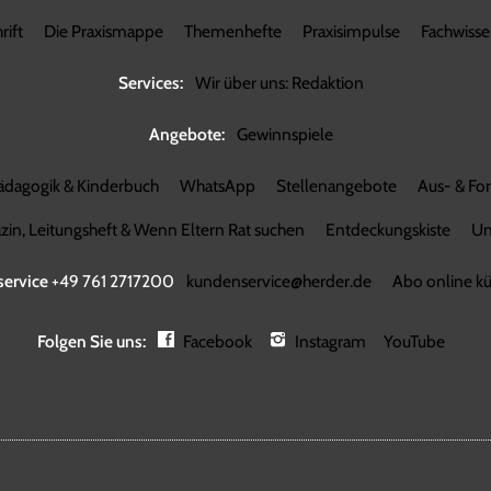
rift
Die Praxismappe
Themenhefte
Praxisimpulse
Fachwiss
Services:
Wir über uns: Redaktion
Angebote:
Gewinnspiele
ädagogik & Kinderbuch
WhatsApp
Stellenangebote
Aus- & Fo
in, Leitungsheft & Wenn Eltern Rat suchen
Entdeckungskiste
Un
ervice
+49 761 2717200
kundenservice@herder.de
Abo online k
Folgen Sie uns:
Facebook
Instagram
YouTube