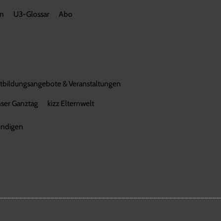
en
U3-Glossar
Abo
rtbildungsangebote & Veranstaltungen
ser Ganztag
kizz Elternwelt
ündigen