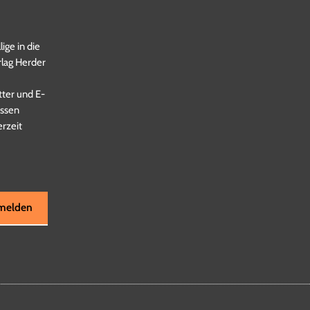
lige in die
lag Herder
ter und E-
essen
erzeit
nmelden