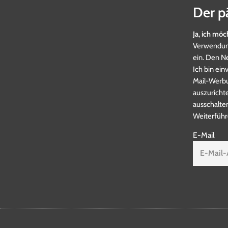
Der p
Ja, ich mö
Verwendung
ein. Den N
Ich bin ei
Mail-Werbu
auszurichte
ausschalte
Weiterführ
E-Mail