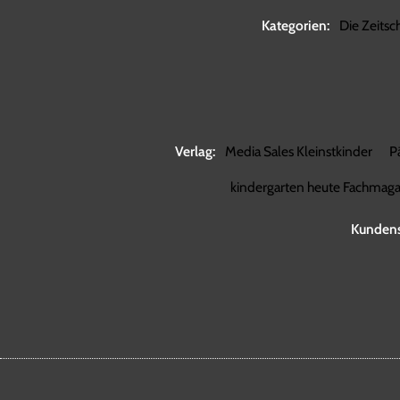
Kategorien:
Die Zeitsch
Verlag:
Media Sales Kleinstkinder
P
kindergarten heute Fachmagaz
Kundens