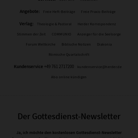
Angebote:
Freie Heft-Beiträge
Freie Praxis-Beiträge
Verlag:
Theologie & Pastoral
Herder Korrespondenz
Stimmen der Zeit
COMMUNIO
Anzeiger für die Seelsorge
Forum Weltkirche
Biblische Notizen
Diakonia
Römische Quartalschrift
Kundenservice
+49 761 2717200
kundenservice@herder.de
Abo online kündigen
Der Gottesdienst-Newsletter
Ja, ich möchte den kostenlosen Gottesdienst-Newsletter