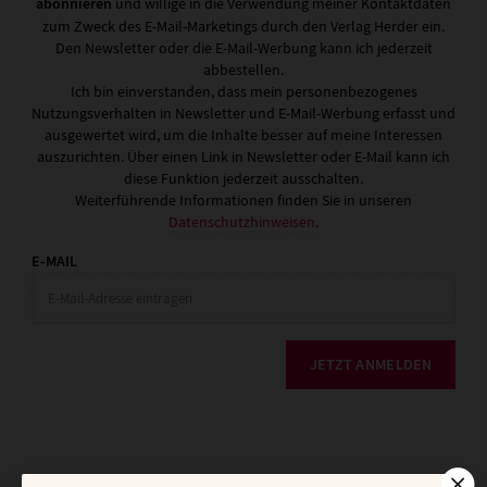
abonnieren
und willige in die Verwendung meiner Kontaktdaten
zum Zweck des E-Mail-Marketings durch den Verlag Herder ein.
Den Newsletter oder die E-Mail-Werbung kann ich jederzeit
abbestellen.
Ich bin einverstanden, dass mein personenbezogenes
Nutzungsverhalten in Newsletter und E-Mail-Werbung erfasst und
ausgewertet wird, um die Inhalte besser auf meine Interessen
auszurichten. Über einen Link in Newsletter oder E-Mail kann ich
diese Funktion jederzeit ausschalten.
Weiterführende Informationen finden Sie in unseren
Datenschutzhinweisen
.
E-MAIL
JETZT ANMELDEN