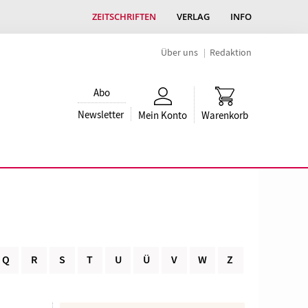
ZEITSCHRIFTEN
VERLAG
INFO
Über uns
Redaktion
Abo
Newsletter
Mein Konto
Warenkorb
Q
R
S
T
U
Ü
V
W
Z