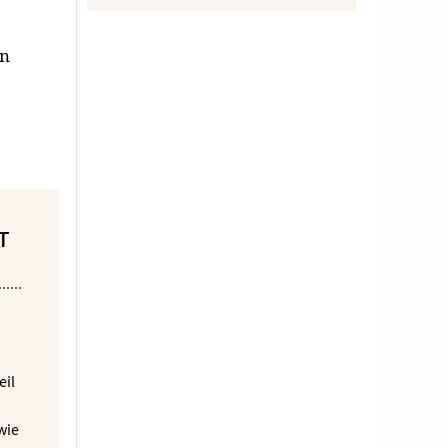
en
T
eil
wie