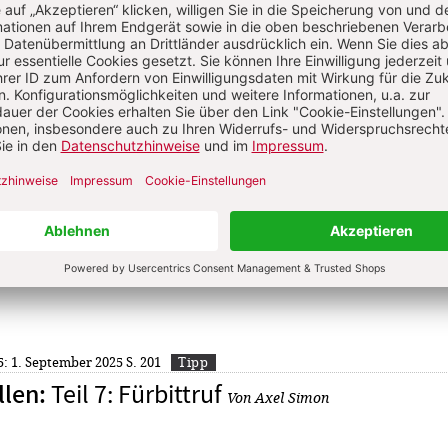
Teil 10: Akklamationen im Hochgebe
llen
:
25: 29. September 2025
S. 226
Tipp
Teil 9: Sanctus
llen
:
Von Axel Simon
25: 15. September 2025
S. 214
Gottesdienstvorbereitung
Teil 8: Gesang zur Gabenbereitung
llen
:
25: 1. September 2025
S. 201
Tipp
Teil 7: Fürbittruf
llen
:
Von Axel Simon