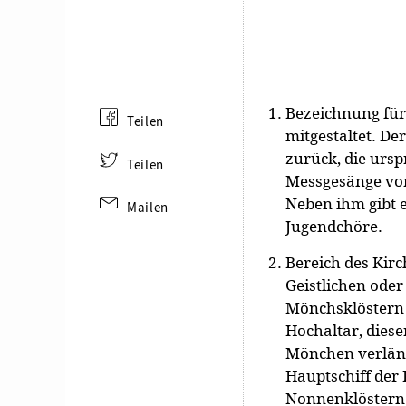
Bezeichnung für 
Teilen
mitgestaltet. De
zurück, die ursp
Teilen
Messgesänge vort
Neben ihm gibt 
Mailen
Jugendchöre.
Bereich des Kirc
Geistlichen oder
Mönchsklöstern 
Hochaltar, dies
Mönchen verläng
Hauptschiff der 
Nonnenklöstern 