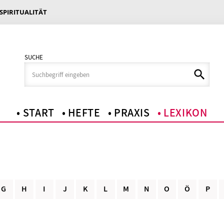
 SPIRITUALITÄT
SUCHE
START
HEFTE
PRAXIS
LEXIKON
G
H
I
J
K
L
M
N
O
Ö
P