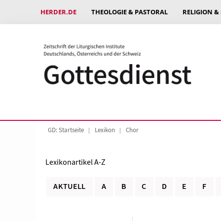
HERDER.DE
THEOLOGIE & PASTORAL
RELIGION &
GD: Startseite
Lexikon
Chor
Lexikonartikel A-Z
AKTUELL
A
B
C
D
E
F