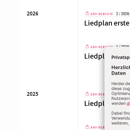
2026
2 / 2026
Plus
Liedplan erste
1 / 2026
Plus
Liedplan erste
2025
22 / 20
Plus
Liedplan erste
21 / 20