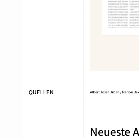
QUELLEN
Überschrift
Albert Josef Urban / Marion Bex
Artikel-
Infos
Neueste 