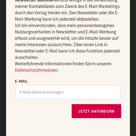
Newsletter abonnieren
und willige in die Verwendung
Ja, ich möchte den kostenlosen Gottesdienst-Newsletter
meiner Kontaktdaten zum Zweck des E-Mail-Marketings
abonnieren
und willige in die Verwendung meiner Kontaktdaten
durch den Verlag Herder ein. Den Newsletter oder die E-
zum Zweck des E-Mail-Marketings durch den Verlag Herder ein.
Mail-Werbung kann ich jederzeit abbestellen.
Den Newsletter oder die E-Mail-Werbung kann ich jederzeit
Ich bin einverstanden, dass mein personenbezogenes
abbestellen.
Nutzungsverhalten in Newsletter und E-Mail-Werbung
Ich bin einverstanden, dass mein personenbezogenes
erfasst und ausgewertet wird, um die Inhalte besser auf
Nutzungsverhalten in Newsletter und E-Mail-Werbung erfasst und
meine Interessen auszurichten. Über einen Link in
ausgewertet wird, um die Inhalte besser auf meine Interessen
Newsletter oder E-Mail kann ich diese Funktion jederzeit
auszurichten. Über einen Link in Newsletter oder E-Mail kann ich
ausschalten.
diese Funktion jederzeit ausschalten.
Weiterführende Informationen finden Sie in unseren
Weiterführende Informationen finden Sie in unseren
Datenschutzhinweisen
.
Datenschutzhinweisen
.
E-MAIL
E-MAIL
JETZT ANFORDERN
JETZT ANMELDEN