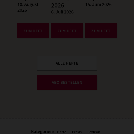
10. August
15. Juni 2026
:
2026
:
2026
6. Juli 2026
:
ZUM HEFT
ZUM HEFT
ZUM HEFT
ALLE HEFTE
ABO BESTELLEN
Kategorien:
Hefte
Praxis
Lexikon