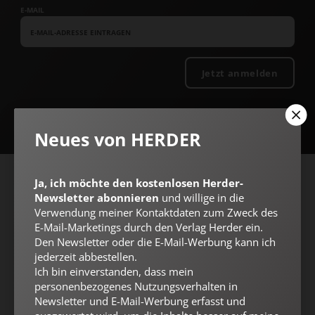
E-MAIL
Jetzt anmelden
Neues von HERDER
Ja, ich möchte den kostenlosen Herder-
AGB und Widerrufsbelehrung
Datenschutz
Barrierefreiheit
Newsletter abonnieren
und willige in die
Impressum
Verwendung meiner Kontaktdaten zum Zweck des
E-Mail-Marketings durch den Verlag Herder ein.
Den Newsletter oder die E-Mail-Werbung kann ich
jederzeit abbestellen.
Vertrag widerrufen
Abo online kündigen
Ich bin einverstanden, dass mein
personenbezogenes Nutzungsverhalten in
Newsletter und E-Mail-Werbung erfasst und