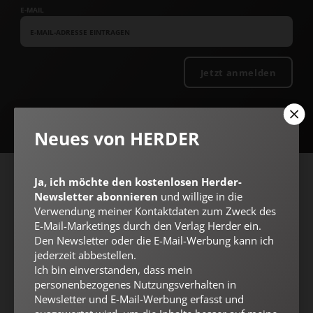
E-MAIL
Jetzt anmelden
Neues von HERDER
Ja, ich möchte den kostenlosen Herder-
AGB und Widerrufsbelehrung
Datenschutz
Barrierefreiheit
Newsletter abonnieren
und willige in die
Impressum
Verwendung meiner Kontaktdaten zum Zweck des
E-Mail-Marketings durch den Verlag Herder ein.
Den Newsletter oder die E-Mail-Werbung kann ich
jederzeit abbestellen.
Vertrag widerrufen
Abo online kündigen
Ich bin einverstanden, dass mein
personenbezogenes Nutzungsverhalten in
Newsletter und E-Mail-Werbung erfasst und