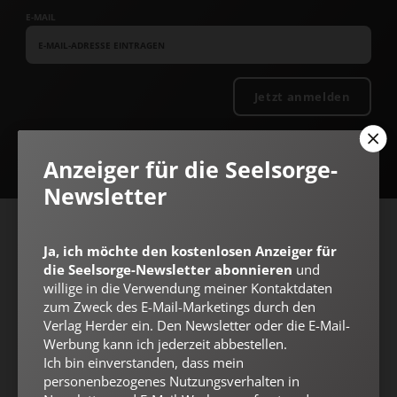
E-MAIL
Jetzt anmelden
Anzeiger für die Seelsorge-
Newsletter
AGB und Widerrufsbelehrung
Datenschutz
Barrierefreiheit
Ja, ich möchte den kostenlosen Anzeiger für
Impressum
die Seelsorge-Newsletter abonnieren
und
willige in die Verwendung meiner Kontaktdaten
zum Zweck des E-Mail-Marketings durch den
Verlag Herder ein. Den Newsletter oder die E-Mail-
Vertrag widerrufen
Abo online kündigen
Werbung kann ich jederzeit abbestellen.
Ich bin einverstanden, dass mein
personenbezogenes Nutzungsverhalten in