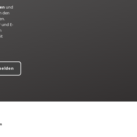
ren
und
h den
en.
 und E-
n
it
melden
m