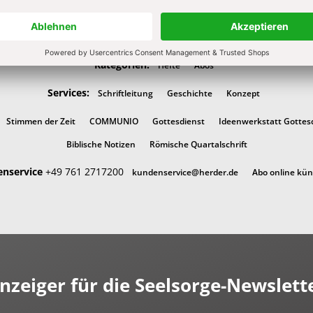
Kategorien:
Hefte
Abos
Services:
Schriftleitung
Geschichte
Konzept
Stimmen der Zeit
COMMUNIO
Gottesdienst
Ideenwerkstatt Gottes
Biblische Notizen
Römische Quartalschrift
nservice
+49 761 2717200
kundenservice@herder.de
Abo online kü
nzeiger für die Seelsorge-Newslett