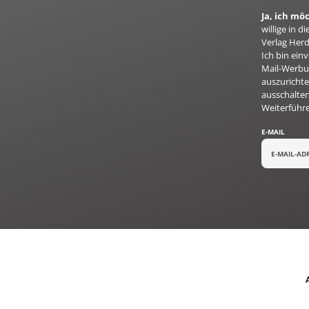
Ja, ich mö
willige in
Verlag Herd
Ich bin ei
Mail-Werbun
auszurichte
ausschalten
Weiterführ
E-MAIL